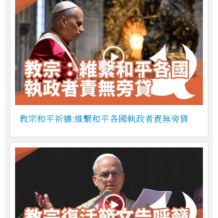
教宗和平祈禱:維繫和平各國執政者責無旁貸