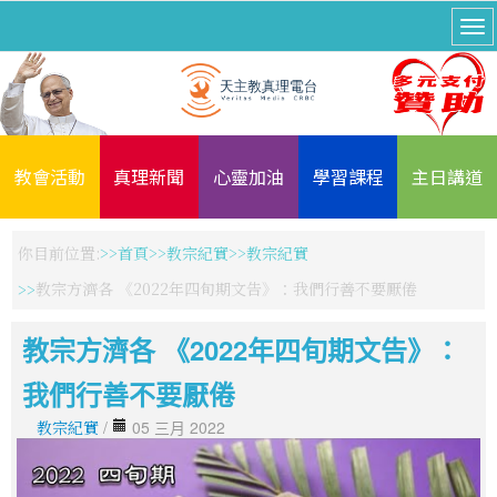
教會活動
真理新聞
心靈加油
學習課程
主日講道
你目前位置:
首頁
教宗紀實
教宗紀實
教宗方濟各 《2022年四旬期文告》：我們行善不要厭倦
教宗方濟各 《2022年四旬期文告》：
我們行善不要厭倦
教宗紀實
/
05 三月 2022