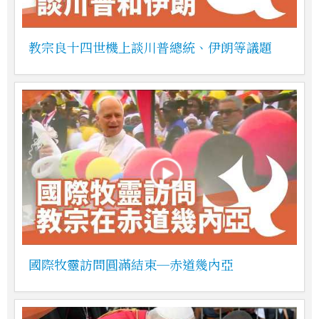
教宗良十四世機上談川普總統、伊朗等議題
國際牧靈訪問圓滿結束─赤道幾內亞