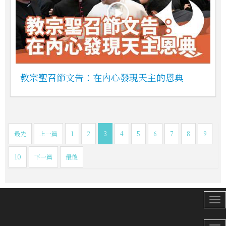
教宗聖召節文告：在內心發現天主的恩典
最先
上一篇
1
2
3
4
5
6
7
8
9
10
下一篇
最後