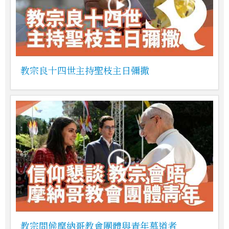
教宗良十四世主持聖枝主日彌撒
教宗問候摩納哥教會團體與青年慕道者