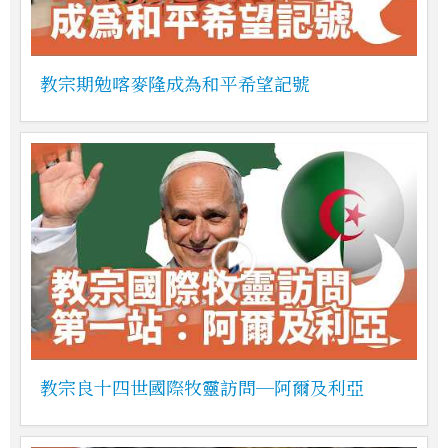
教宗期勉喀麥隆成為和平希望記號
教宗良十四世國際牧靈訪問─阿爾及利亞