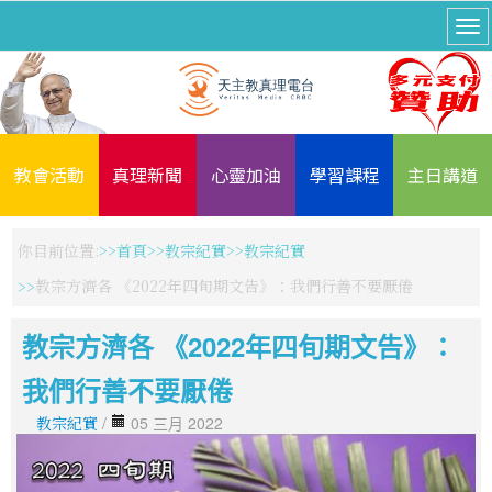
教會活動
真理新聞
心靈加油
學習課程
主日講道
你目前位置:
首頁
教宗紀實
教宗紀實
教宗方濟各 《2022年四旬期文告》：我們行善不要厭倦
教宗方濟各 《2022年四旬期文告》：
我們行善不要厭倦
教宗紀實
/
05 三月 2022