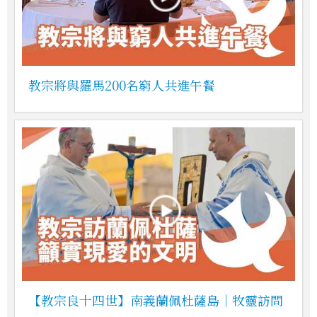
教宗將與羅馬200名窮人共進午餐
【教宗良十四世】南義蘭佩杜薩島｜牧靈訪問