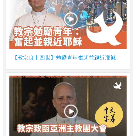
【教宗良十四世】勉勵青年奮起並親近耶穌