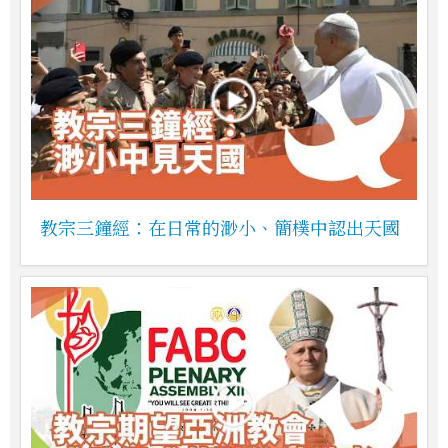
教宗三鐘經：在日常的渺小、簡樸中認出天國