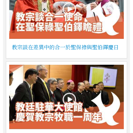
教宗談在差異中的合一於聖保祿與聖伯鐸慶日