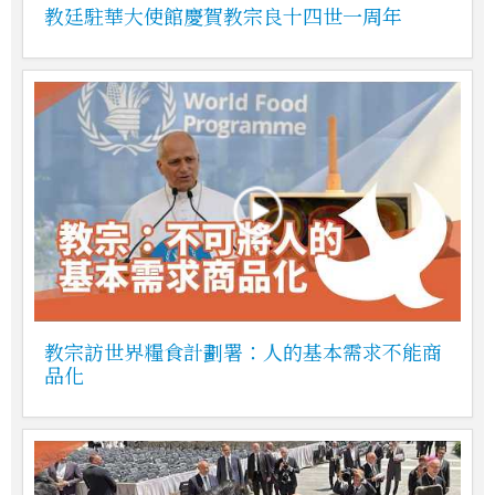
教廷駐華大使館慶賀教宗良十四世一周年
教宗訪世界糧食計劃署：人的基本需求不能商
品化