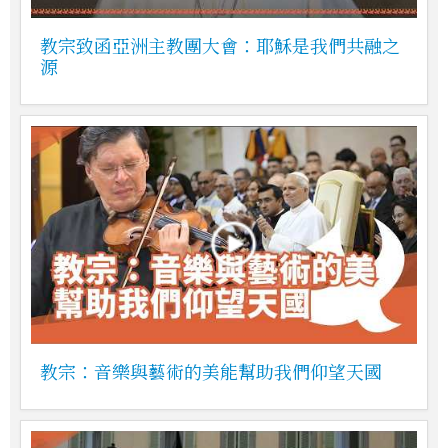
教宗致函亞洲主教團大會：耶穌是我們共融之
源
教宗：音樂與藝術的美能幫助我們仰望天國