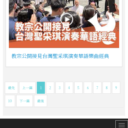
教宗公開接見台灣聖采琪演奏華語樂曲經典
最先
上一篇
1
2
3
4
5
6
7
8
9
10
下一篇
最後