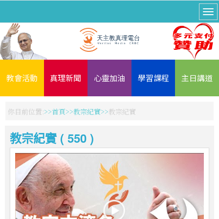
教會活動
真理新聞
心靈加油
學習課程
主日講道
你目前位置:
首頁
教宗紀實
教宗紀實
教宗紀實 ( 550 )