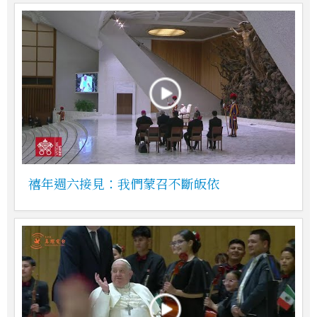
禧年週六接見：我們蒙召不斷皈依