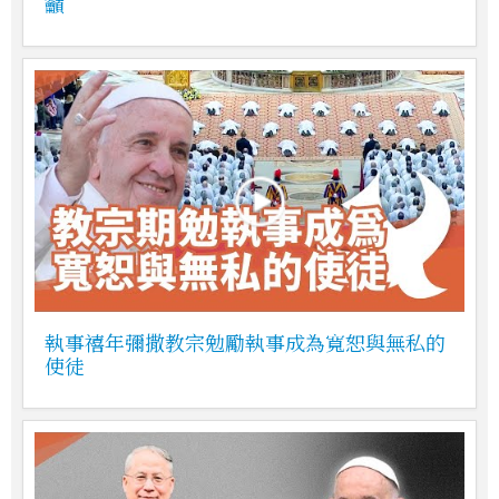
籲
執事禧年彌撒教宗勉勵執事成為寬恕與無私的
使徒