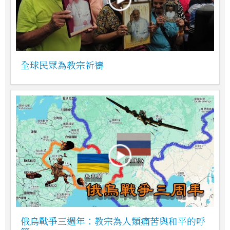
全球民眾為教宗祈禱
俄烏戰爭三週年：教宗為人類痛苦與和平的呼