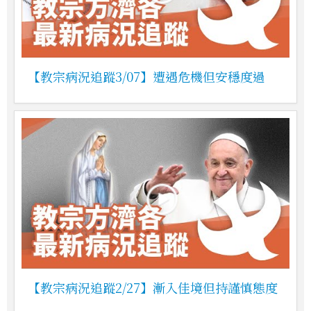
【教宗病況追蹤3/07】遭遇危機但安穩度過
【教宗病況追蹤2/27】漸入佳境但持謹慎態度