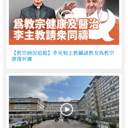
【教宗病況追蹤】李克勉主教籲請教友為教宗
康復祈禱