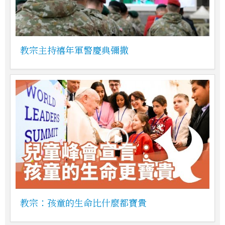
教宗主持禧年軍警慶典彌撒
教宗：孩童的生命比什麼都寶貴