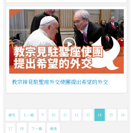
教宗接見駐聖座外交使團提出希望的外交
最先
上一篇
9
10
11
12
13
14
15
16
17
18
下一篇
最後