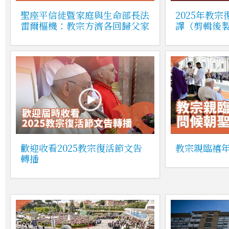
聖座平信徒暨家庭與生命部長法
2025年教
雷爾樞機：教宗方濟各回歸父家
譯（剪輯後
歡迎收看2025教宗復活節文告
教宗親臨禧
轉播