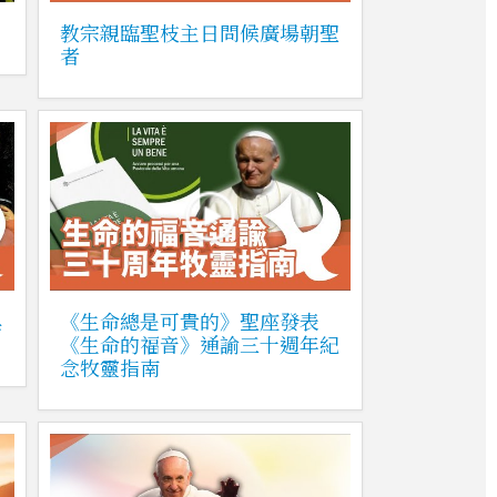
教宗親臨聖枝主日問候廣場朝聖
者
與
《生命總是可貴的》聖座發表
《生命的福音》通諭三十週年紀
念牧靈指南