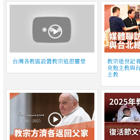
台灣各教區設置教宗追思靈堂
教宗逝世記
克勉主教與
主教