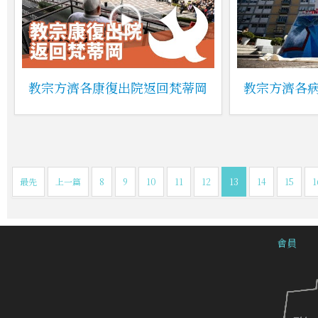
教宗方濟各康復出院返回梵蒂岡
教宗方濟各
最先
上一篇
8
9
10
11
12
13
14
15
1
會員