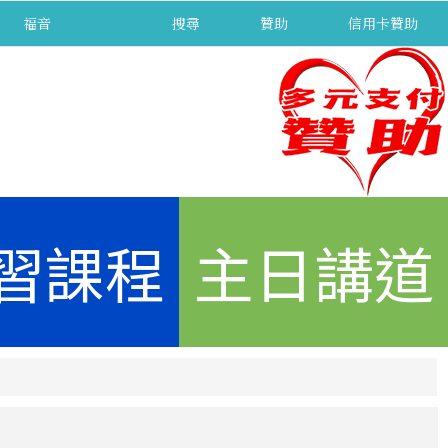
福音
separator
搜尋
贊助
信用卡贊助
習課程
主日講道