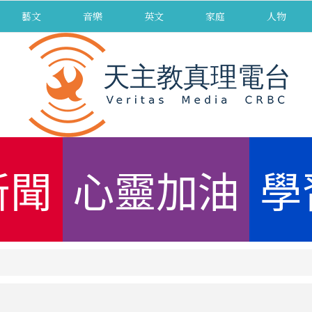
藝文
音樂
英文
家庭
人物
新聞
心靈加油
學