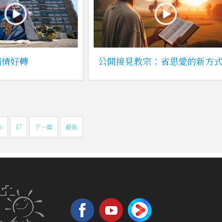
病情好轉
公開接見教宗：省思愛的新方
6
17
下一篇
最後