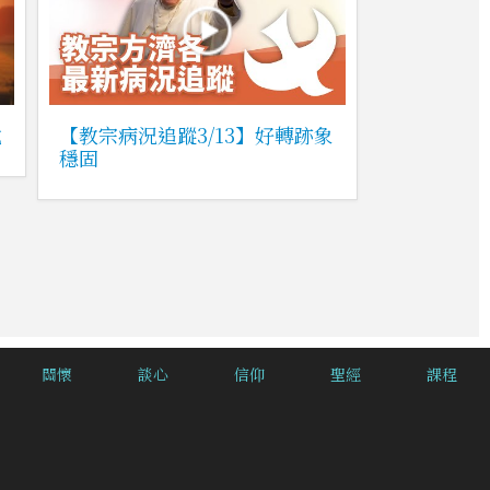
式
【教宗病況追蹤3/13】好轉跡象
穩固
關懷
談心
信仰
聖經
課程