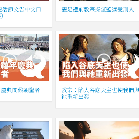
宗復活節文告中文口
濯足禮前教宗探望監獄受刑人
製）
年慶典問候朝聖者
教宗：陷入谷底天主也使我們
祂重新出發