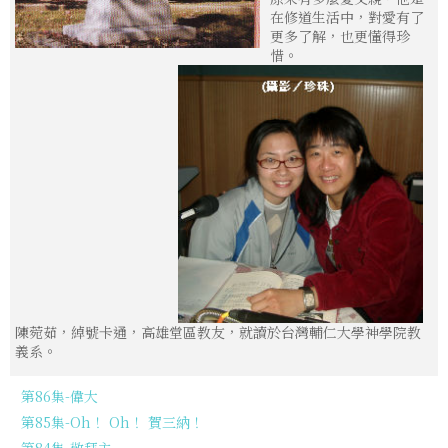
在修道生活中，對愛有了
更多了解，也更懂得珍
惜。
陳菀茹，綽號卡通，高雄堂區教友，就讀於台灣輔仁大學神學院教
義系。
第86集-偉大
第85集-Oh！ Oh！ 賀三納！