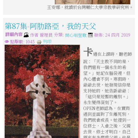
王安娜，就讀於台灣輔仁大學宗教學研究所。
第87集-阿肋路亞，我的天父
詳細內容
分類:
作者
管理員
發佈: 24 四月 2019
開心唱聖歌
列印
點擊數: 1045
卡
通在上課時，聽老師
說：「天主教不同的是，
我們還有一個永生的希
望。」她記在腦袋裡，但
內心體會不到。寒假時，
爺爺去世，她發現信仰是
支持她的，她告訴爺爺：
「這只是短暫的離別。」
永生變得深刻了。
OPEN老師認為，在實際
遇到並面對了生離死別，
我們就會成長。她提到一
位修士，入會之後，父親
去世，修士才明白，自己
原來有多麼愛父親，他是