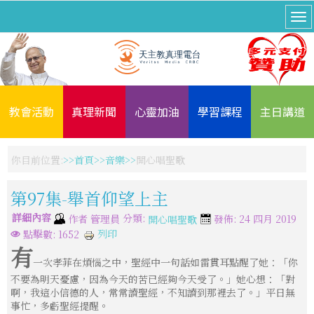
教會活動
真理新聞
心靈加油
學習課程
主日講道
你目前位置:
首頁
音樂
開心唱聖歌
第97集-舉首仰望上主
詳細內容
分類:
作者
管理員
發佈: 24 四月 2019
開心唱聖歌
列印
點擊數: 1652
有
一次孝菲在煩惱之中，聖經中一句話如雷貫耳點醒了她：「你
不要為明天憂慮，因為今天的苦已經夠今天受了。」她心想：「對
啊，我這小信德的人，常常讀聖經，不知讀到那裡去了。」平日無
事忙，多虧聖經提醒。