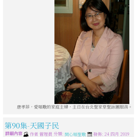
唐孝菲，愛唱歌的家庭主婦，主日在台北聖家堂聖詠團服務。
第90集-天國子民
詳細內容
分類:
作者
管理員
發佈: 24 四月 2019
開心唱聖歌