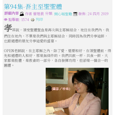
第94集-吾主至聖聖體
詳細內容
分類:
作者
管理員
發佈: 24 四月 2019
開心唱聖歌
列印
點擊數: 1574
孝
菲說，領受聖體聖血是再次與主耶穌結合，祂住在我們內，我
們住在祂內，不單是我們與主耶穌結合，同時因為我們分享這餅，
也跟週遭的朋友分享這愛的盛宴。
OPEN老師說，在主耶穌之內，除了愛，還要和好，在領聖體前，得
先和週遭的人和好，那是無條件的。我們共飲一杯、共食一餅，大
家都是肢體，是教會的一部分，各自發揮功用，但卻是一個合一的
團體。