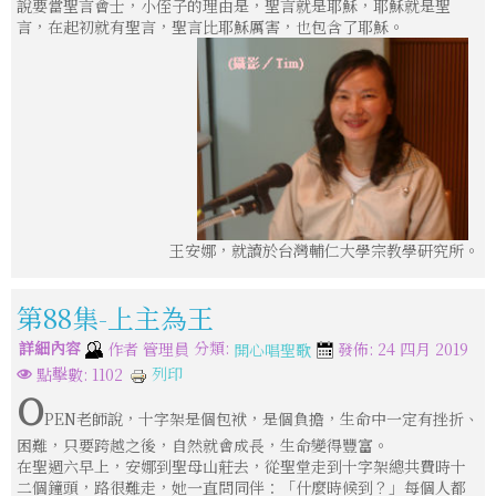
說要當聖言會士，小侄子的理由是，聖言就是耶穌，耶穌就是聖
言，在起初就有聖言，聖言比耶穌厲害，也包含了耶穌。
王安娜，就讀於台灣輔仁大學宗教學研究所。
第88集-上主為王
詳細內容
分類:
作者
管理員
發佈: 24 四月 2019
開心唱聖歌
列印
點擊數: 1102
O
PEN老師說，十字架是個包袱，是個負擔，生命中一定有挫折、
困難，只要跨越之後，自然就會成長，生命變得豐富。
在聖週六早上，安娜到聖母山莊去，從聖堂走到十字架總共費時十
二個鐘頭，路很難走，她一直問同伴：「什麼時候到？」每個人都