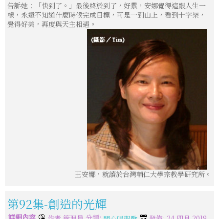
告訴她：「快到了。」最後終於到了，好累，安娜覺得這跟人生一
樣，永遠不知道什麼時候完成目標，可是一到山上，看到十字架，
覺得好美，再度與天主相遇。
王安娜，就讀於台灣輔仁大學宗教學研究所。
第92集-創造的光輝
詳細內容
分類:
作者
管理員
發佈: 24 四月 2019
開心唱聖歌