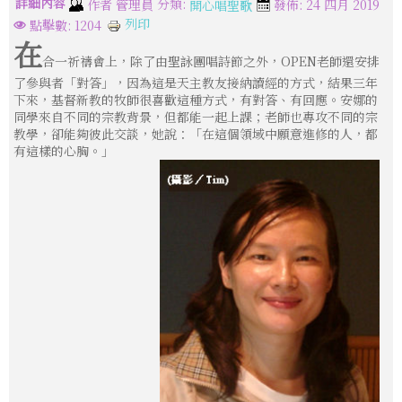
詳細內容
分類:
作者
管理員
發佈: 24 四月 2019
開心唱聖歌
列印
點擊數: 1204
在
合一祈禱會上，除了由聖詠團唱詩節之外，OPEN老師還安排
了參與者「對答」，因為這是天主教友接納讀經的方式，結果三年
下來，基督新教的牧師很喜歡這種方式，有對答、有回應。安娜的
同學來自不同的宗教背景，但都能一起上課；老師也專攻不同的宗
教學，卻能夠彼此交談，她說：「在這個領域中願意進修的人，都
有這樣的心胸。」