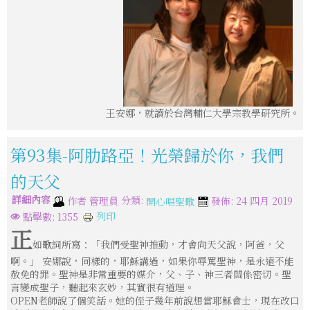
王安娜，就讀於台灣輔仁大學宗教學研究所。
第93集-阿肋路亞！光榮歸於你，我們
的天父
詳細內容
分類:
作者
管理員
發佈: 24 四月 2019
開心唱聖歌
列印
點擊數: 1355
正
如歌詞所寫：「我們受聖神推動，才會向天父說，阿爸，父
啊。」 安娜說，同樣的，耶穌講過，如果你辱罵聖神，是永遠不能
赦免的罪。聖神是非常重要的媒介，父、子、神三者關係密切。聖
言變成聖子，聽起來玄妙，其實很有道理。
OPEN老師說了個笑話。她的侄子幾年前說想當耶穌會士，現在改口