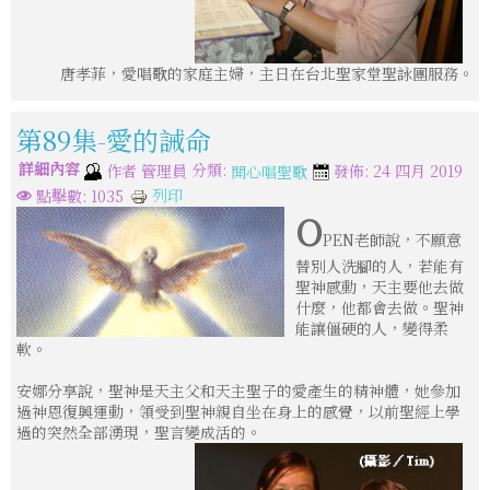
唐孝菲，愛唱歌的家庭主婦，主日在台北聖家堂聖詠團服務。
第89集-愛的誡命
詳細內容
分類:
作者
管理員
發佈: 24 四月 2019
開心唱聖歌
列印
點擊數: 1035
O
PEN老師說，不願意
替別人洗腳的人，若能有
聖神感動，天主要他去做
什麼，他都會去做。聖神
能讓僵硬的人，變得柔
軟。
安娜分享說，聖神是天主父和天主聖子的愛產生的精神體，她參加
過神恩復興運動，領受到聖神親自坐在身上的感覺，以前聖經上學
過的突然全部湧現，聖言變成活的。