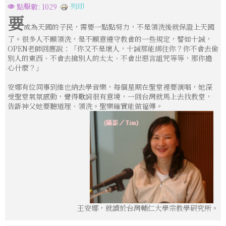
列印
點擊數: 1029
要
成為天國的子民，需要一點點努力，不是領洗後就保證上天國
了。很多人不願領洗，是不願意遵守教會的一些規定，譬如十誡，
OPEN老師回應說：「你又不是壞人，十誡那能綁住你？你不會去偷
別人的東西、不會去搶別人的太太、不會出惡言詛咒等等，那你擔
心什麼？」
安娜有位同事到維也納去學音樂，每個星期在聖堂裡要演唱，她深
受聖堂氣氛感動，覺得歌詞很有意境，一回台灣就馬上去找教堂，
告訴神父她要聽道理、領洗。聖樂確實能做福傳。
王安娜，就讀於台灣輔仁大學宗教學研究所。