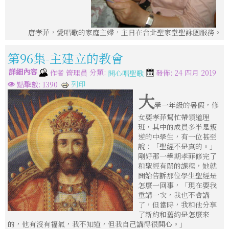
唐孝菲，愛唱歌的家庭主婦，主日在台北聖家堂聖詠團服務。
第96集-主建立的教會
詳細內容
分類:
作者
管理員
發佈: 24 四月 2019
開心唱聖歌
列印
點擊數: 1390
大
學一年級的暑假，修
女要孝菲幫忙帶領道理
班，其中的成員多半是叛
逆的中學生，有一位甚至
說：「聖經不是真的。」
剛好那一學期孝菲修完了
和聖經有關的課程，她就
開始告訴那位學生聖經是
怎麼一回事，「現在要我
重講一次，我也不會講
了，但當時，我和他分享
了新約和舊約是怎麼來
的，他有沒有福氣，我不知道，但我自己講得很開心。」