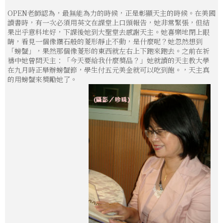
OPEN老師認為，最無能為力的時候，正是彰顯天主的時候。在美國
讀書時，有一次必須用英文在課堂上口頭報告，她非常緊張，但結
果出乎意料地好，下課後她到大聖堂去感謝天主。她喜樂地閉上眼
睛，看見一個像鑽石般的菱形靜止不動，是什麼呢？她忽然想到
「螃蟹」，果然那個像菱形的東西就左右上下跑來跑去。之前在祈
禱中她曾問天主：「今天要給我什麼獎品？」她就讀的天主教大學
在九月時正舉辦螃蟹節，學生付五元美金就可以吃到飽。，天主真
的用螃蟹來獎勵她了。