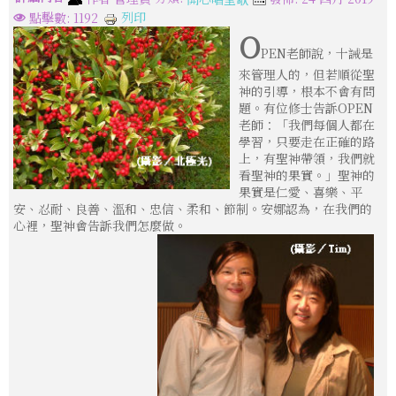
列印
點擊數: 1192
O
PEN老師說，十誡是
來管理人的，但若順從聖
神的引導，根本不會有問
題。有位修士告訴OPEN
老師：「我們每個人都在
學習，只要走在正確的路
上，有聖神帶領，我們就
看聖神的果實。」聖神的
果實是仁愛、喜樂、平
安、忍耐、良善、溫和、忠信、柔和、節制。安娜認為，在我們的
心裡，聖神會告訴我們怎麼做。