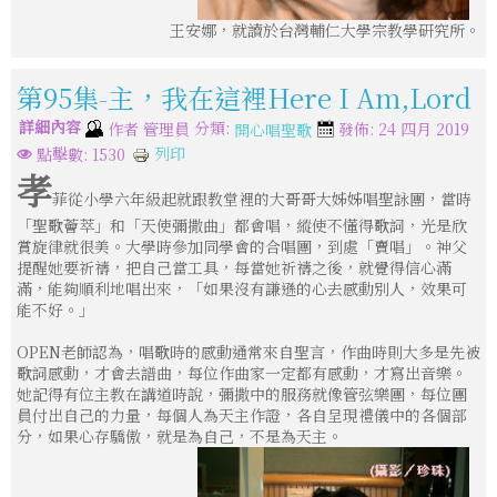
王安娜，就讀於台灣輔仁大學宗教學研究所。
第95集-主，我在這裡Here I Am,Lord
詳細內容
分類:
作者
管理員
發佈: 24 四月 2019
開心唱聖歌
列印
點擊數: 1530
孝
菲從小學六年級起就跟教堂裡的大哥哥大姊姊唱聖詠團，當時
「聖歌薈萃」和「天使彌撒曲」都會唱，縱使不懂得歌詞，光是欣
賞旋律就很美。大學時參加同學會的合唱團，到處「賣唱」。神父
提醒她要祈禱，把自己當工具，每當她祈禱之後，就覺得信心滿
滿，能夠順利地唱出來，「如果沒有謙遜的心去感動別人，效果可
能不好。」
OPEN老師認為，唱歌時的感動通常來自聖言，作曲時則大多是先被
歌詞感動，才會去譜曲，每位作曲家一定都有感動，才寫出音樂。
她記得有位主教在講道時說，彌撒中的服務就像管弦樂團，每位團
員付出自己的力量，每個人為天主作證，各自呈現禮儀中的各個部
分，如果心存驕傲，就是為自己，不是為天主。