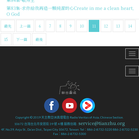
第84集-敬拜主
第83集-求你給我再造一顆純潔的心Create in me a clean heart,
O God
最先
上一篇
6
7
8
9
10
11
12
13
14
15
下一篇
最後
Copyright © 2019 天主教亞洲真理電台 Radio Veritas of Asia, Chinese Section.
service@tianzhu.org
10672 台灣台北市安居街 39 號 4 樓 服務信箱 :
4F, No.39, Anju St., Da’an Dist., Taipei City 10672, Taiwan. Tel：886-2-8732-5220 886-2-8732-5230
Fax：886-2-8732-5300