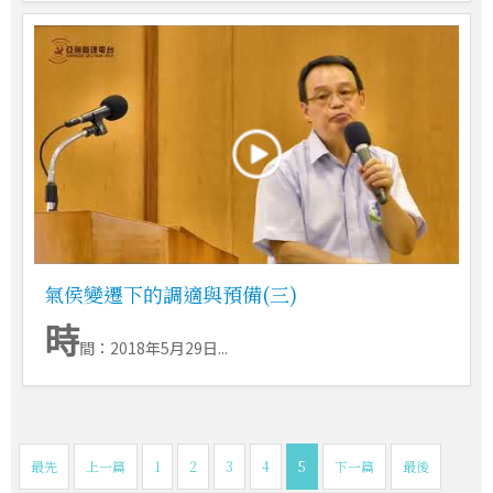
氣侯變遷下的調適與預備(三)
時
間：2018年5月29日...
最先
上一篇
1
2
3
4
5
下一篇
最後