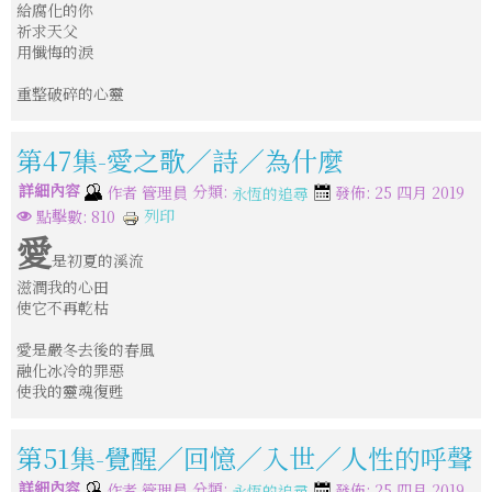
給腐化的你
祈求天父
用懺悔的淚
重整破碎的心靈
第47集-愛之歌／詩／為什麼
詳細內容
分類:
作者
管理員
發佈: 25 四月 2019
永恆的追尋
列印
點擊數: 810
愛
是初夏的溪流
滋潤我的心田
使它不再乾枯
愛是嚴冬去後的春風
融化冰冷的罪惡
使我的靈魂復甦
第51集-覺醒／回憶／入世／人性的呼聲
詳細內容
分類:
作者
管理員
發佈: 25 四月 2019
永恆的追尋