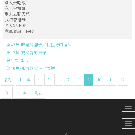
別人去吃飯
我陪曾祖母
別人去聊天兒
我陪曾祖母
老人家小睡
我拿著扇子侍候
第43集-時鐘的腳步／拉匝祿的復活
第42集-充滿愛的日子
第41集-追尋
第40集-永恆的火花／炊煙
最先
上一篇
4
5
6
7
8
9
10
11
12
13
下一篇
最後