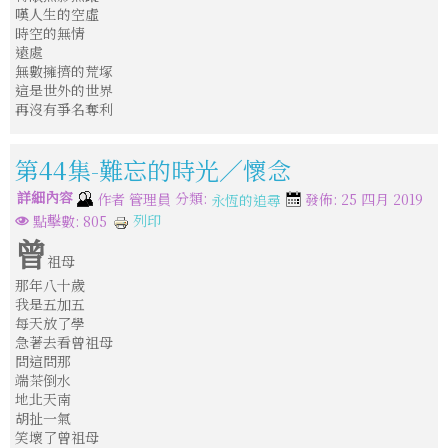
嘆人生的空虛
時空的無情
遠處
無數擁擠的荒塚
這是世外的世界
再沒有爭名奪利
第44集-難忘的時光／懷念
詳細內容
分類:
作者
管理員
發佈: 25 四月 2019
永恆的追尋
列印
點擊數: 805
曾
祖母
那年八十歲
我是五加五
每天放了學
急著去看曾祖母
問這問那
端茶倒水
地北天南
胡扯一氣
笑壞了曾祖母