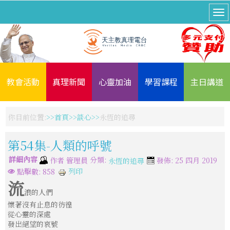
教會活動
真理新聞
心靈加油
學習課程
主日講道
你目前位置:
首頁
談心
永恆的追尋
第54集-人類的呼號
詳細內容
分類:
作者
管理員
發佈: 25 四月 2019
永恆的追尋
列印
點擊數: 858
流
浪的人們
懷著沒有止息的彷徨
從心靈的深處
發出絕望的哀號