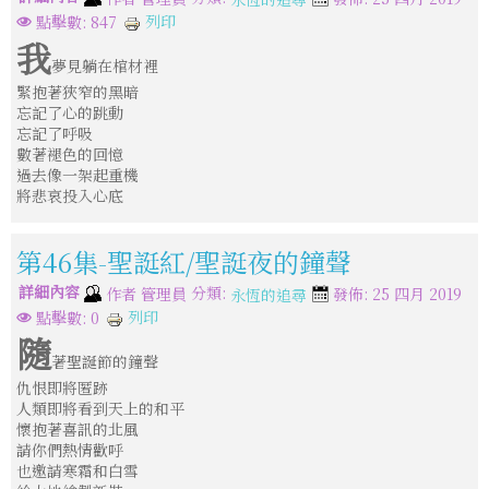
列印
點擊數: 847
我
夢見躺在棺材裡
緊抱著狹窄的黑暗
忘記了心的跳動
忘記了呼吸
數著褪色的回憶
過去像一架起重機
將悲哀投入心底
第46集-聖誔紅/聖誔夜的鐘聲
詳細內容
分類:
作者
管理員
發佈: 25 四月 2019
永恆的追尋
列印
點擊數: 0
隨
著聖誕節的鐘聲
仇恨即將匿跡
人類即將看到天上的和平
懷抱著喜訊的北風
請你們熱情歡呼
也邀請寒霜和白雪