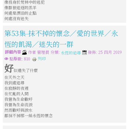
像投身於荒林中的逃犯
像群狼追逐的羔羊
何處是漂泊的止點
何處沒有迷失
第53集-抹不掉的懷念／愛的世界／永
恆的飢渴／迷失的一群
詳細內容
分類:
作者
管理員
發佈: 25 四月 2019
永恆的追尋
列印
點擊數: 810
好
似遺失了什麼
在天外之天
我到處追尋
在寂靜的夜裡
在忙亂的人間
我曾為生命歡呼
我曾為生命流淚
然而歡呼與淚水
都抹不掉那一絲永恆的懷念