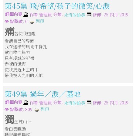
第45集-飛/希望/孩子的微笑/心淚
詳細內容
分類:
作者
管理員
發佈: 25 四月 2019
永恆的追尋
列印
點擊數: 0
痛
苦使我甦醒
看清自己的卑鄙
我在迷濛的風雨中掙扎
欲自救而無力
只有虔誠的祈禱
赤裸的懺悔
使我接近上主的手
帶我投入光明的天地
第49集-過年／淚／墓地
詳細內容
分類:
作者
管理員
發佈: 25 四月 2019
永恆的追尋
列印
點擊數: 809
獨
坐荒山上
看白雲飄動
轉眼無影無蹤