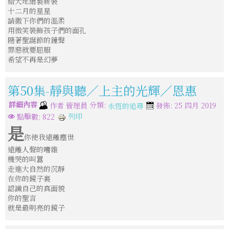
給大地繪製新裝
十二月的星星
請撒下你們的溫柔
用微笑裝飾孩子們的面孔
隨著聖誕節的鐘聲
罪惡就要屈服
希望不再是幻夢
第50集-靜與聽／上主的光輝／恩惠
詳細內容
分類:
作者
管理員
發佈: 25 四月 2019
永恆的追尋
列印
點擊數: 822
是
你使我遠離塵世
遠離人聲的嘈雜
機哭的叫囂
走進大自然的沉靜
在你的鏡子裏
認識自己的真面貌
你的聖言
就是最明亮的鏡子