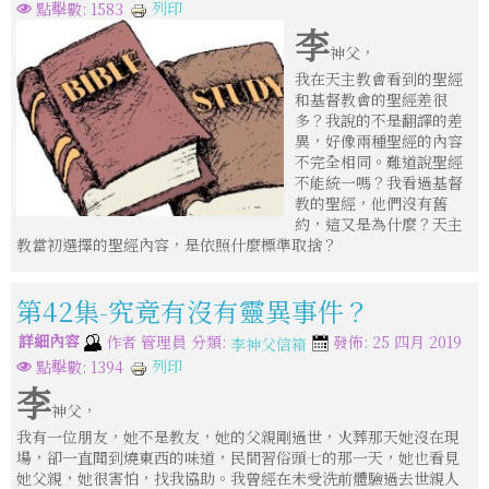
列印
點擊數: 1583
李
神父，
我在天主教會看到的聖經
和基督教會的聖經差很
多？我說的不是翻譯的差
異，好像兩種聖經的內容
不完全相同。難道說聖經
不能統一嗎？我看過基督
教的聖經，他們沒有舊
約，這又是為什麼？天主
教當初選擇的聖經內容，是依照什麼標準取捨？
第42集-究竟有沒有靈異事件？
詳細內容
分類:
作者
管理員
發佈: 25 四月 2019
李神父信箱
列印
點擊數: 1394
李
神父，
我有一位朋友，她不是教友，她的父親剛過世，火葬那天她沒在現
場，卻一直聞到燒東西的味道，民間習俗頭七的那一天，她也看見
她父親，她很害怕，找我協助。我曾經在未受洗前體驗過去世親人