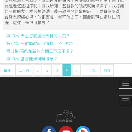
要想成為天主教徒，要如何才能領洗？需要經過那些程序？為什麼
要經過這些程序呢？據我所知，基督教的領洗就簡單多了。我認識
的一位朋友，本來想領洗，後來教堂開的道理班上，要每個學員上
台發表讀經心得，他很害羞，就不敢去了，因此到現在還無法領
洗。這樣不是很可惜嗎？
第33集-天主怎麼拯救夭折的小孩？
第32集-死前悔改就可得救，公平嗎？
第31集-舊約和新約之間是不是矛盾？
第30集-基督徒如何辦後事？
最先
上一篇
1
2
3
4
5
下一篇
最後