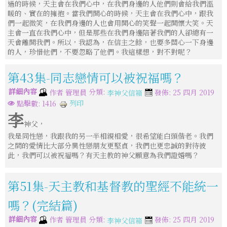
過的時候，天主會在我們心中，在我們身邊的人他們則會給我們溫
暖的、實在的擁抱。當我們開心的時候，天主會在我們心中，跟我
們一起微笑，在我們身邊的人也會用開心的笑聲一起開懷大笑。天
主會一直在我們心中，但是那些在我們身邊陪著我們的人卻總有一
天會離開我們。所以，我認為，在信主之餘，也要多關心一下身邊
的人，珍惜他們，不要忽略了他們。我這樣想，對不對呢？
第43集-同志戀情可以被祝福嗎？
詳細內容
分類:
作者
管理員
發佈: 25 四月 2019
李神父信箱
列印
點擊數: 1416
李
神父，
我是同性戀，我跟我的另一半相親相愛，很希望能白頭偕老。我們
之間的愛情比大部分異性戀朋友更堅貞，我們也更忠誠的對待彼
此，我們可以被祝福嗎？有天主教的神父願意為我們證婚嗎？
第51集-天主教和基督教的聖經不能統一
嗎？(完結篇)
詳細內容
分類:
作者
管理員
發佈: 25 四月 2019
李神父信箱