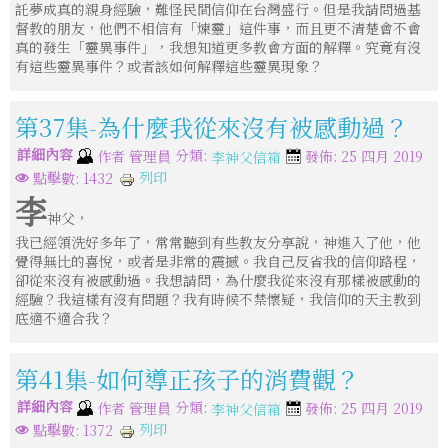
託夢成真的親身經驗，難怪民間信仰在台灣盛行。但是我請問過基
督教的朋友，他們不相信有「煉靈」這件事，而且更不清楚會不會
真的發生「靈異事件」，我想知道更多教會方面的解釋。究竟有沒
有這些靈異事件？或者該如何解釋這些靈異現象？
第37集-為什麼我從來沒有被感動過？
詳細內容
分類:
作者
管理員
發佈: 25 四月 2019
李神父信箱
列印
點擊數: 1432
李
神父，
我已經領洗好多年了，常常聽到有些教友分享說，神進入了他，他
覺得無比的喜悅，或者是非常的震撼。我自己反省我的信仰路程，
卻從來沒有被感動過。我想請問，為什麼我從來沒有那樣被感動的
經驗？我這樣有沒有問題？我有時候不禁懷疑，我信仰的天主教到
底適不適合我？
第41集-如何導正孩子的消費觀？
詳細內容
分類:
作者
管理員
發佈: 25 四月 2019
李神父信箱
列印
點擊數: 1372