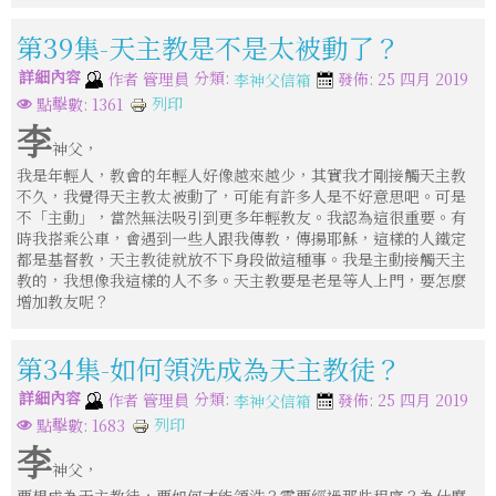
第39集-天主教是不是太被動了？
詳細內容
分類:
作者
管理員
發佈: 25 四月 2019
李神父信箱
列印
點擊數: 1361
李
神父，
我是年輕人，教會的年輕人好像越來越少，其實我才剛接觸天主教
不久，我覺得天主教太被動了，可能有許多人是不好意思吧。可是
不「主動」，當然無法吸引到更多年輕教友。我認為這很重要。有
時我搭乘公車，會遇到一些人跟我傳教，傳揚耶穌，這樣的人鐵定
都是基督教，天主教徒就放不下身段做這種事。我是主動接觸天主
教的，我想像我這樣的人不多。天主教要是老是等人上門，要怎麼
增加教友呢？
第34集-如何領洗成為天主教徒？
詳細內容
分類:
作者
管理員
發佈: 25 四月 2019
李神父信箱
列印
點擊數: 1683
李
神父，