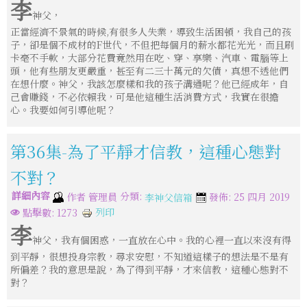
李
神父，
正當經濟不景氣的時候,有很多人失業，導致生活困頓，我自己的孩
子，卻是個不成材的F世代，不但把每個月的薪水都花光光，而且刷
卡毫不手軟，大部分花費竟然用在吃、穿、享樂、汽車、電腦等上
頭，他有些朋友更嚴重，甚至有二三十萬元的欠債，真想不透他們
在想什麼。神父，我該怎麼樣和我的孩子溝通呢？他已經成年，自
己會賺錢，不必依賴我，可是他這種生活消費方式，我實在很擔
心。我要如何引導他呢？
第36集-為了平靜才信教，這種心態對
不對？
詳細內容
分類:
作者
管理員
發佈: 25 四月 2019
李神父信箱
列印
點擊數: 1273
李
神父，我有個困惑，一直放在心中。我的心裡一直以來沒有得
到平靜，很想投身宗教，尋求安慰，不知道這樣子的想法是不是有
所偏差？我的意思是說，為了得到平靜，才來信教，這種心態對不
對？