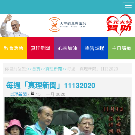
教會活動
真理新聞
心靈加油
學習課程
主日講道
你目前位置:
首頁
真理新聞
每週「真理新聞」11132020
每週「真理新聞」11132020
真理新聞
/
15 十一月 2020