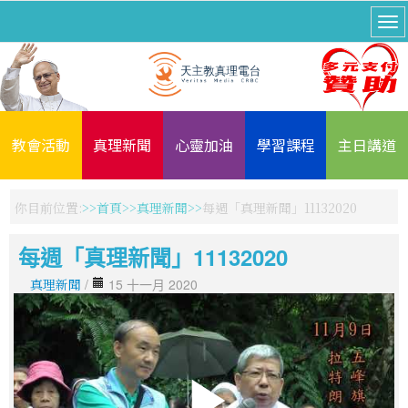
教會活動
真理新聞
心靈加油
學習課程
主日講道
你目前位置:
首頁
真理新聞
每週「真理新聞」11132020
每週「真理新聞」11132020
真理新聞
/
15 十一月 2020