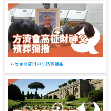
方濟會高征財神父殯葬彌撒