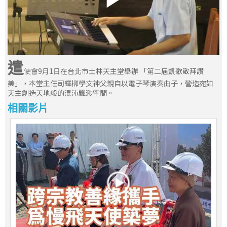
遣
使會9月1日在台北市士林天主堂舉辦 「第二屆凱歌敬拜讚
美」，本堂主任司鐸柳學文神父親自以電子琴演奏曲子，營造宛如
天主創造天地般的混沌飄渺空間。
相關影片