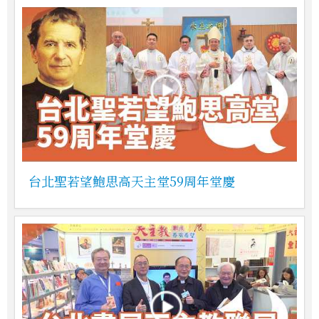
台北聖若望鮑思高天主堂59周年堂慶