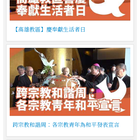
【高雄教區】慶奉獻生活者日
跨宗教和諧周：各宗教青年為和平發表宣言