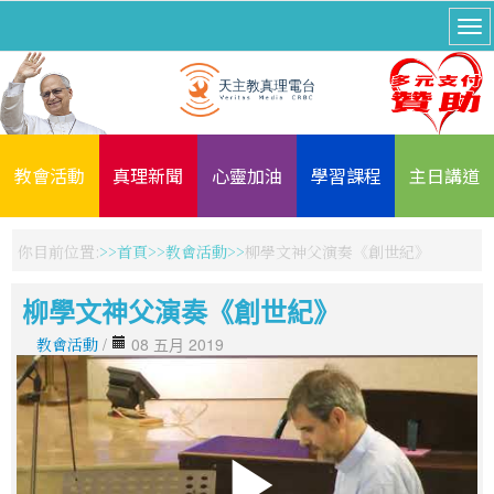
教會活動
真理新聞
心靈加油
學習課程
主日講道
你目前位置:
首頁
教會活動
柳學文神父演奏《創世紀》
柳學文神父演奏《創世紀》
教會活動
/
08 五月 2019