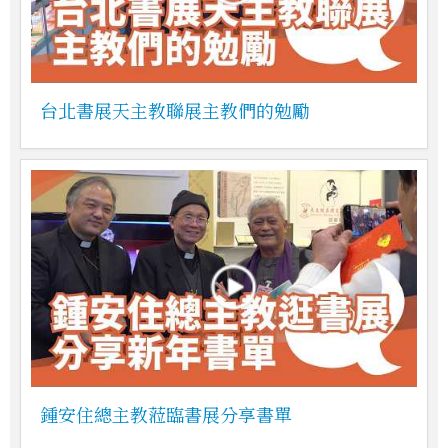
台北書展天主教聯展主教們的勉勵
鍾安住總主教蒞臨書展分享書單