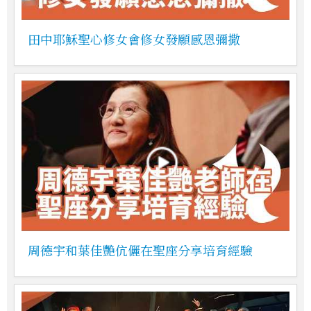
田中耶穌聖心修女會修女發願感恩彌撒
周德宇和葉佳艷伉儷在聖座分享培育經驗