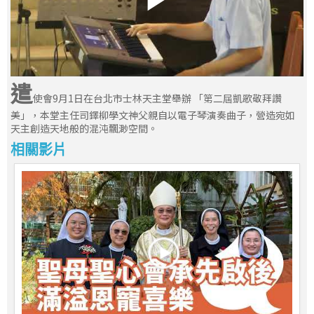
遣
使會9月1日在台北市士林天主堂舉辦 「第二屆凱歌敬拜讚
美」，本堂主任司鐸柳學文神父親自以電子琴演奏曲子，營造宛如
天主創造天地般的混沌飄渺空間。
相關影片