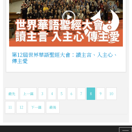
第12屆世界華語聖經大會：讀主言、入主心、
傳主愛
最先
上一篇
3
4
5
6
7
8
9
10
11
12
下一篇
最後