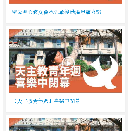
聖母聖心修女會承先啟後滿溢恩寵喜樂
【天主教青年週】喜樂中閉幕