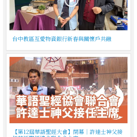
台中教區互愛物資銀行新春與關懷戶共融
【第12屆華語聖經大會】閉幕｜許達士神父接