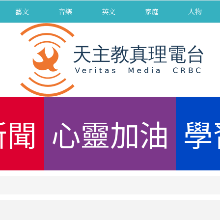
藝文
音樂
英文
家庭
人物
新聞
心靈加油
學