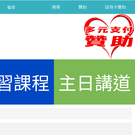
福音
separator
搜尋
贊助
信用卡贊助
習課程
主日講道