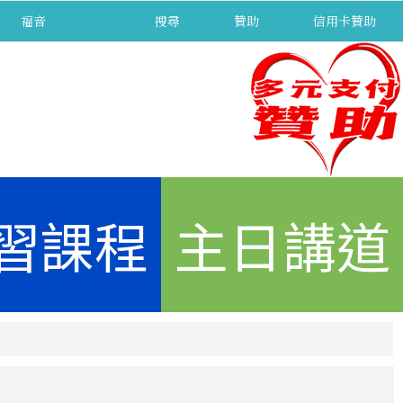
福音
separator
搜尋
贊助
信用卡贊助
習課程
主日講道