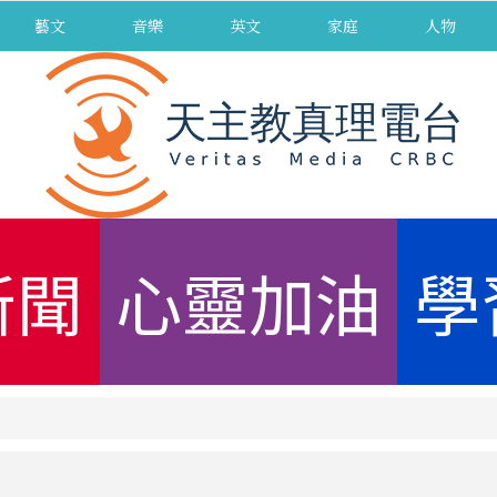
藝文
音樂
英文
家庭
人物
新聞
心靈加油
學