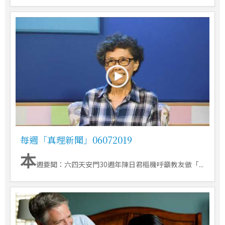
每週「真理新聞」06072019
本
週要聞：六四天安門30週年陳日君樞機呼籲教友做「...