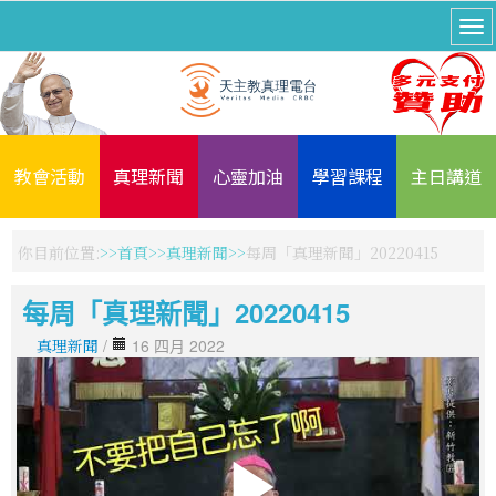
教會活動
真理新聞
心靈加油
學習課程
主日講道
你目前位置:
首頁
真理新聞
每周「真理新聞」20220415
每周「真理新聞」20220415
真理新聞
/
16 四月 2022