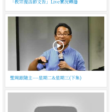
「教宗復活節文告」Live實況轉播
聖周跟隨主----星期二&星期三(下集)