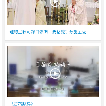
鍾總主教司鐸日強調：要藉雙手分施主愛
《苦路默禱》