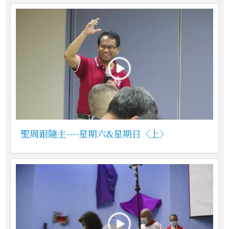
聖周跟隨主----星期六&星期日〈上〉