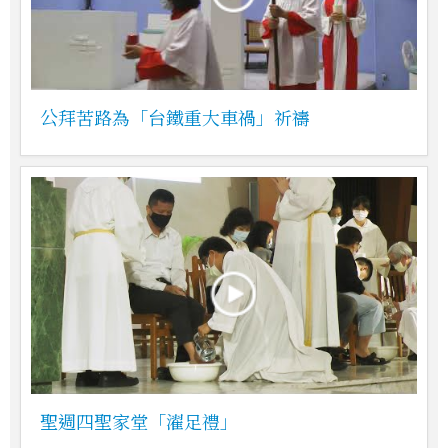
公拜苦路為「台鐵重大車禍」祈禱
聖週四聖家堂「濯足禮」