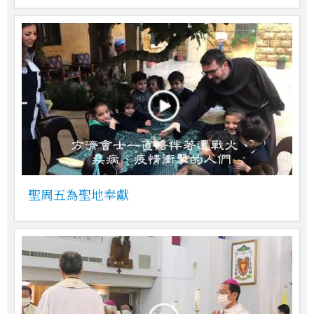
聖周五為聖地奉獻