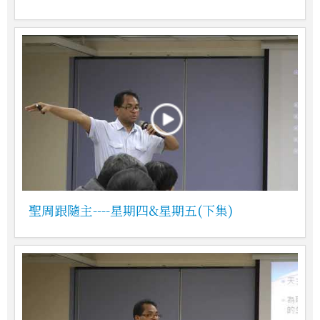
聖周跟隨主----星期四&星期五(下集)