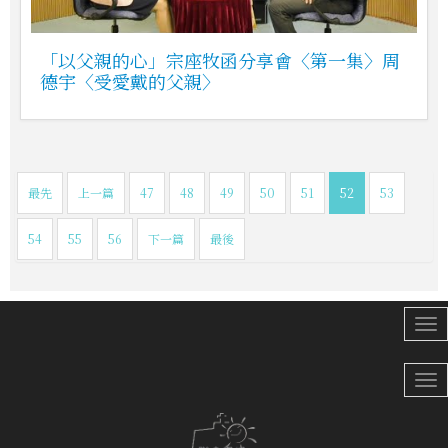
「以父親的心」宗座牧函分享會〈第一集〉周
德宇〈受愛戴的父親〉
最先
上一篇
47
48
49
50
51
52
53
54
55
56
下一篇
最後