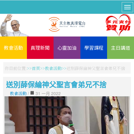
教會活動
真理新聞
心靈加油
學習課程
主日講道
你目前位置:
首頁
教會活動
送別薛保綸神父聖言會弟兄不捨
送別薛保綸神父聖言會弟兄不捨
教會活動
/
31 一月 2022