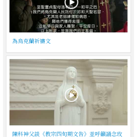
為烏克蘭祈禱文
陳科神父談《教宗四旬期文告》並呼籲誦念玫