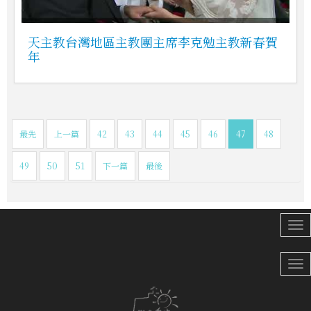
天主教台灣地區主教團主席李克勉主教新春賀
年
最先
上一篇
42
43
44
45
46
47
48
49
50
51
下一篇
最後