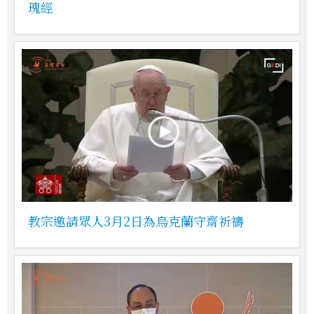
瑰經
教宗邀請眾人3月2日為烏克蘭守齋祈禱