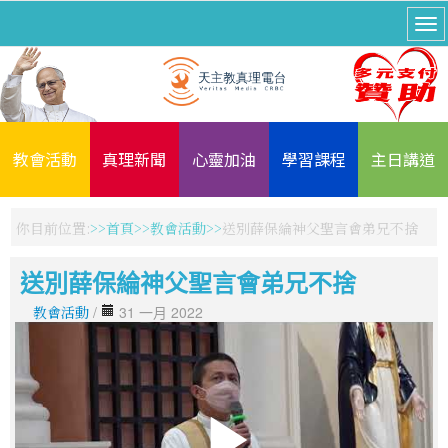
教會活動
真理新聞
心靈加油
學習課程
主日講道
你目前位置:
首頁
教會活動
送別薛保綸神父聖言會弟兄不捨
送別薛保綸神父聖言會弟兄不捨
教會活動
/
31 一月 2022