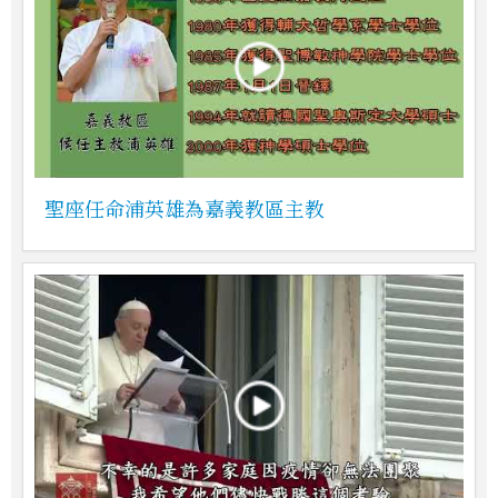
聖座任命浦英雄為嘉義教區主教