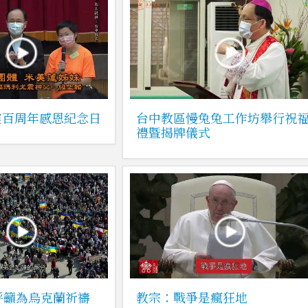
震百周年感恩紀念日
台中教區慢兔兔工作坊舉行祝
禮暨揭牌儀式
呼籲為烏克蘭祈禱
教宗：戰爭是瘋狂地