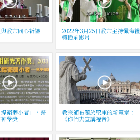
區與教宗同心祈禱
2022年3月25日教宗主持懺悔
轉播前影片
「捍衛弱小者」，榮
教宗頒布關於聖座的新憲章：
秀神學獎
《你們去宣講福音》