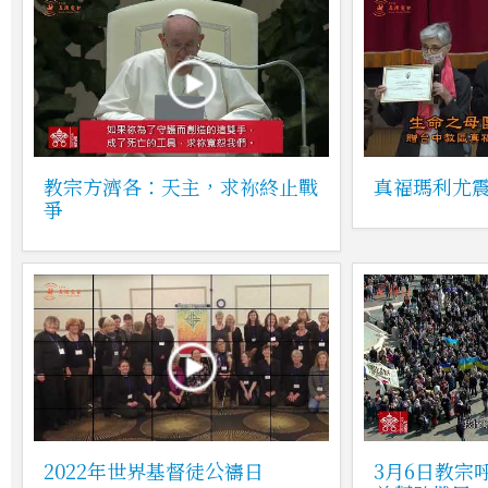
教宗方濟各：天主，求祢終止戰
真福瑪利尤
爭
2022年世界基督徒公禱日
3月6日教宗