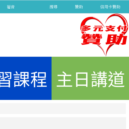
福音
separator
搜尋
贊助
信用卡贊助
習課程
主日講道