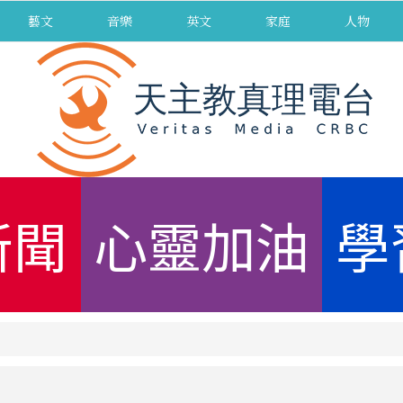
藝文
音樂
英文
家庭
人物
新聞
心靈加油
學