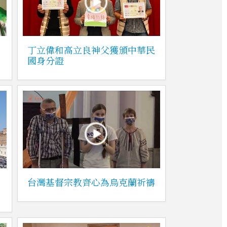
禮
丁立偉和高立良神父獲頒中華民
國身分證
台灣基督宗教齊心為烏克蘭祈禱