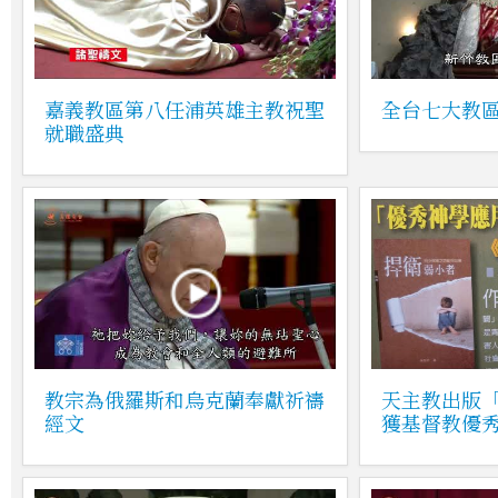
嘉義教區第八任浦英雄主教祝聖
全台七大教
就職盛典
教宗為俄羅斯和烏克蘭奉獻祈禱
天主教出版
經文
獲基督教優