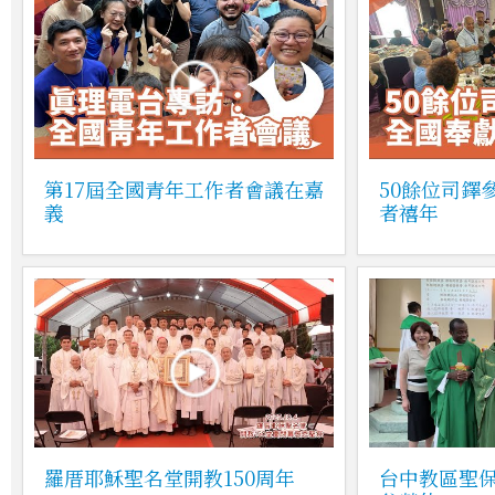
第17屆全國青年工作者會議在嘉
50餘位司鐸
義
者禧年
羅厝耶穌聖名堂開教150周年
台中教區聖