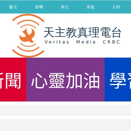
藝文
音樂
英文
家庭
人物
新聞
心靈加油
學