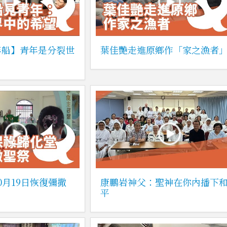
年船】青年是分裂世
葉佳艷走進原鄉作「家之漁者
0月19日恢復彌撒
康鵬岩神父：聖神在你內播下
平