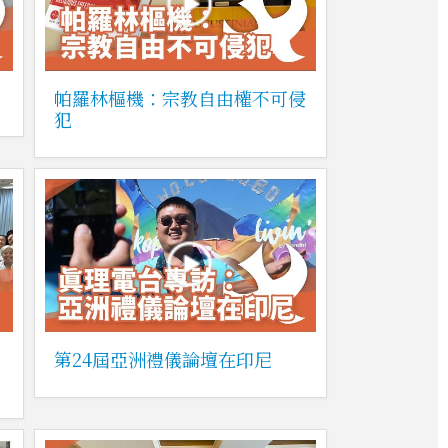
」
帕羅林樞機：宗教自由權不可侵
犯
和
第24屆亞洲禮儀論壇在印尼