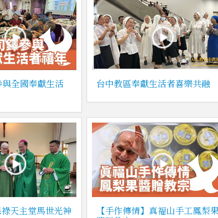
參與全國奉獻生活
台中教區奉獻生活者喜樂共融
保祿天主堂馬世光神
【手作傳情】真福山手工鳳梨