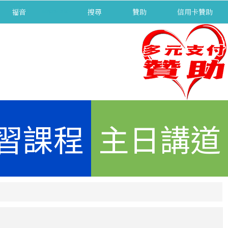
福音
separator
搜尋
贊助
信用卡贊助
習課程
主日講道