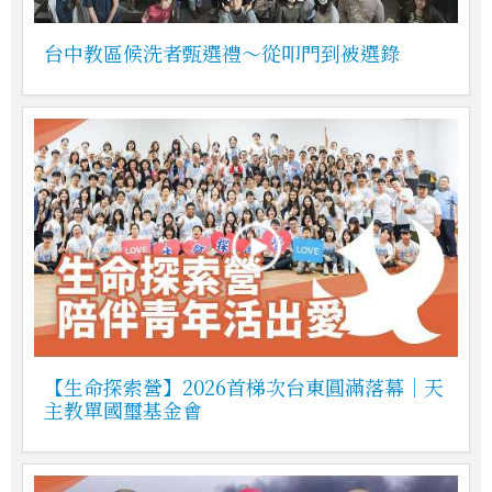
台中教區候洗者甄選禮～從叩門到被選錄
【生命探索營】2026首梯次台東圓滿落幕｜天
主教單國璽基金會