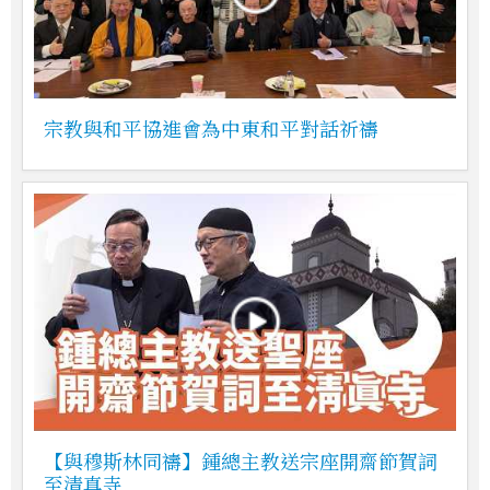
宗教與和平協進會為中東和平對話祈禱
【與穆斯林同禱】鍾總主教送宗座開齋節賀詞
至清真寺