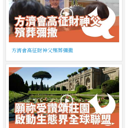
方濟會高征財神父殯葬彌撒