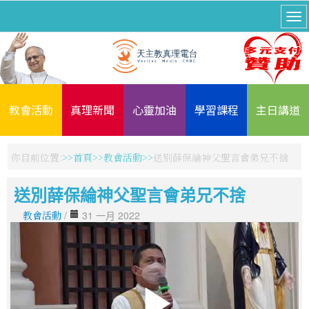
教會活動
真理新聞
心靈加油
學習課程
主日講道
你目前位置:
首頁
教會活動
送別薛保綸神父聖言會弟兄不捨
送別薛保綸神父聖言會弟兄不捨
教會活動
/
31 一月 2022