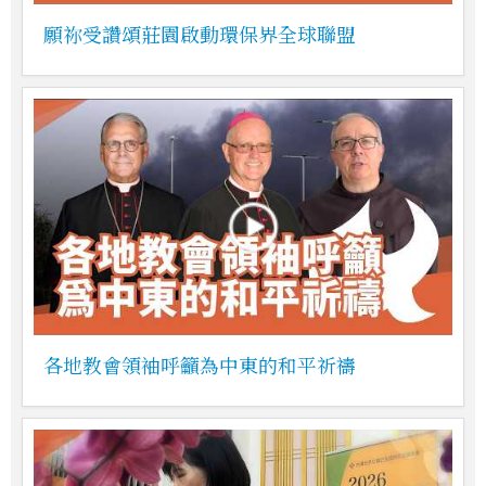
願祢受讚頌莊園啟動環保界全球聯盟
各地教會領袖呼籲為中東的和平祈禱