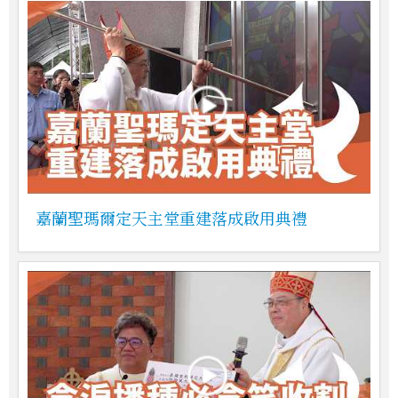
嘉蘭聖瑪爾定天主堂重建落成啟用典禮