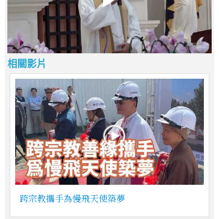
相關影片
跨宗教攜手為慢飛天使築夢