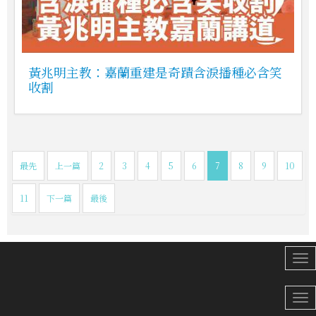
黃兆明主教：嘉蘭重建是奇蹟含淚播種必含笑
收割
最先
上一篇
2
3
4
5
6
7
8
9
10
11
下一篇
最後