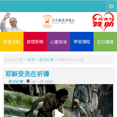
教會活動
真理新聞
心靈加油
學習課程
主日講道
你目前位置:
首頁
教宗紀實
耶穌受洗在祈禱
耶穌受洗在祈禱
教宗紀實
/
16 一月 2022