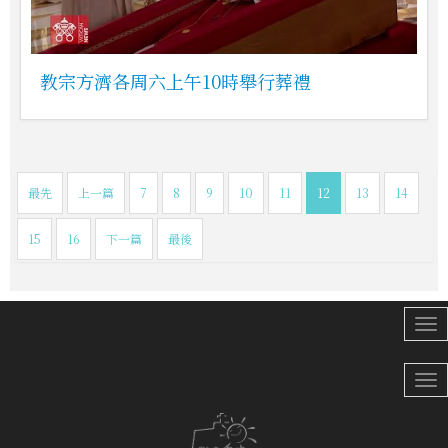
教宗方濟各周六上午10時舉行葬禮
最先
上一篇
7
8
9
10
11
12
13
14
15
16
下一篇
最後