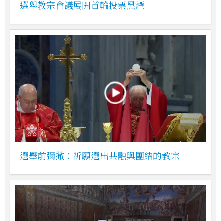
選舉教宗會議展開首輪投票黑煙
選舉前彌撒：祈願選出共融與團結的教宗