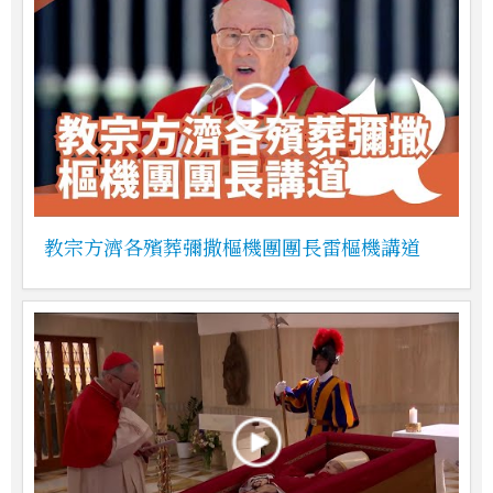
教宗方濟各殯葬彌撒樞機團團長雷樞機講道