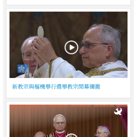
新教宗與樞機舉行選舉教宗閉幕彌撒