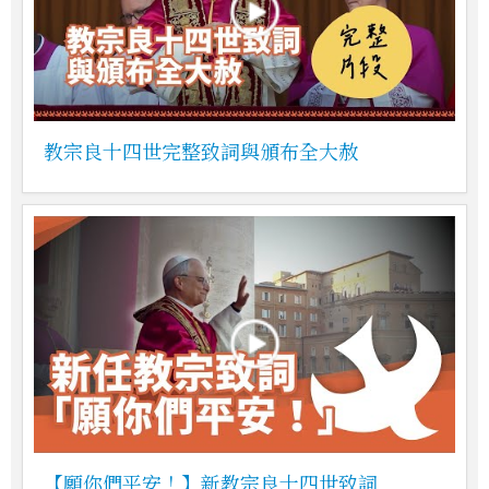
教宗良十四世完整致詞與頒布全大赦
【願你們平安！】新教宗良十四世致詞