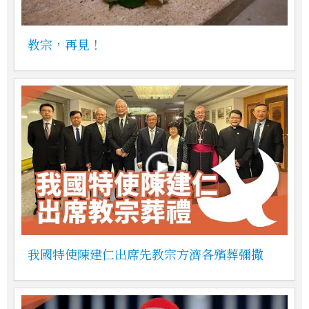
教宗，再見！
我國特使陳建仁出席先教宗方濟各殯葬彌撒