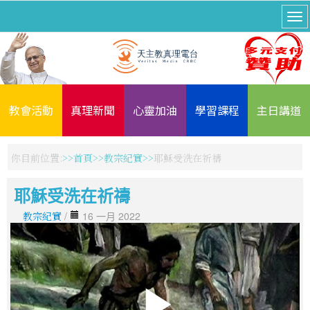
教會活動
真理新聞
心靈加油
學習課程
主日講道
你目前位置:
首頁
教宗紀實
耶穌受洗在祈禱
耶穌受洗在祈禱
教宗紀實
/
16 一月 2022