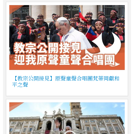
【教宗公開接見】原聲童聲合唱團梵蒂岡獻和
平之聲