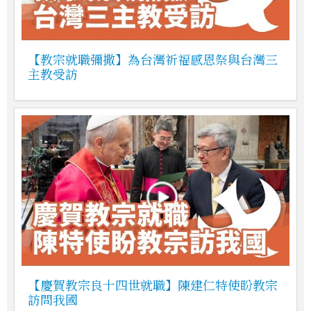
【教宗就職彌撒】為台灣祈福感恩祭與台灣三
主教受訪
【慶賀教宗良十四世就職】陳建仁特使盼教宗
訪問我國