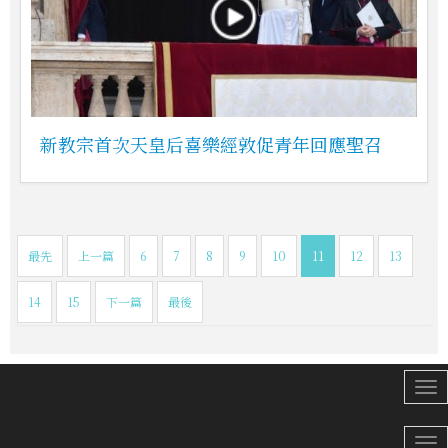
新教宗首次天皇后喜樂經敦促青年回應聖召
最先
上一篇
6
7
8
9
10
11
12
13
14
15
下一篇
最後