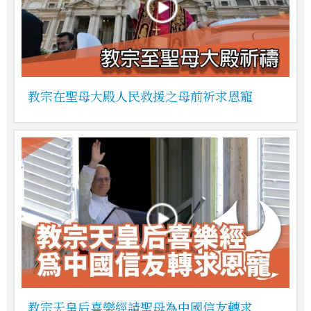
教宗在聖母大殿人民救援之母前祈求恩寵
教宗天皇后喜樂經請聖母為中國信友轉求