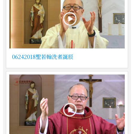
06242018聖若翰洗者誕辰