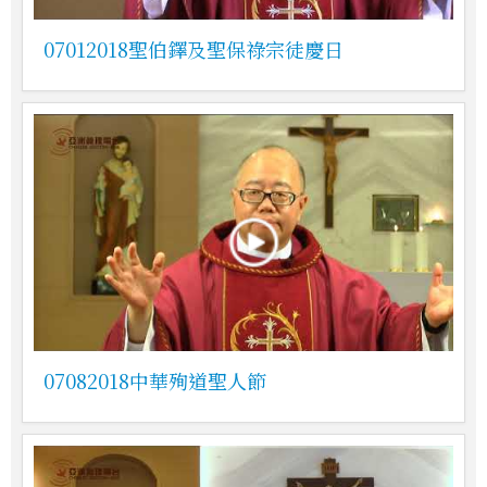
07012018聖伯鐸及聖保祿宗徒慶日
07082018中華殉道聖人節