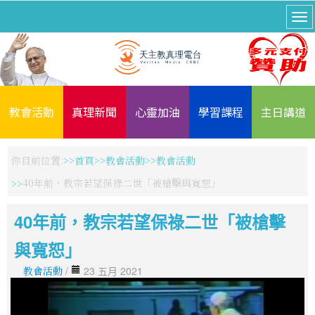
教會活動
真理新聞
心靈加油
學習課程
主日講道
你目前位置:
首頁
教會活動
教會活動
40年前，教宗若望保祿二世「被槍擊與寬恕」
40年前，教宗若望保祿二世「被槍擊
與寬恕」
教會活動
/
23 五月 2021