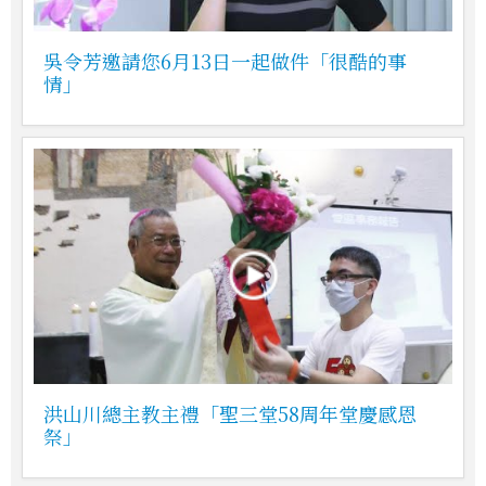
吳令芳邀請您6月13日一起做件「很酷的事
情」
洪山川總主教主禮「聖三堂58周年堂慶感恩
祭」