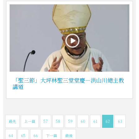
「聖三節」大坪林聖三堂堂慶—洪山川總主教
講道
最先
上一篇
57
58
59
60
61
62
63
64
65
66
下一篇
最後