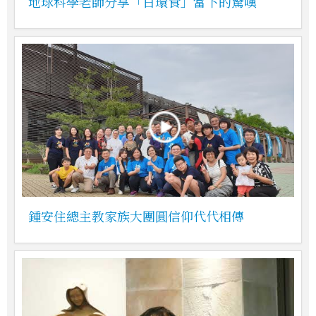
地球科學老師分享「日環食」當下的驚嘆
鍾安住總主教家族大團圓信仰代代相傳