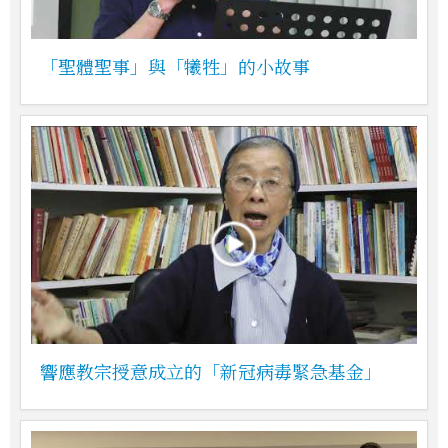
「聖體聖事」與「犧牲」的小故事
響應教宗授意成立的「新冠病毒緊急基金」