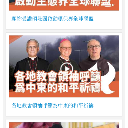
願祢受讚頌莊園啟動環保界全球聯盟
各地教會領袖呼籲為中東的和平祈禱