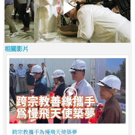
相關影片
跨宗教攜手為慢飛天使築夢