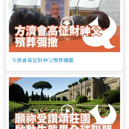
方濟會高征財神父殯葬彌撒