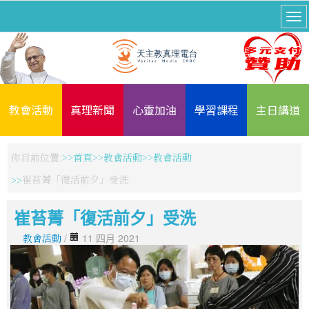
教會活動
真理新聞
心靈加油
學習課程
主日講道
你目前位置:
首頁
教會活動
教會活動
崔苔菁「復活前夕」受洗
崔苔菁「復活前夕」受洗
教會活動
/
11 四月 2021