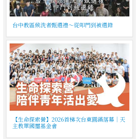
台中教區候洗者甄選禮～從叩門到被選錄
【生命探索營】2026首梯次台東圓滿落幕｜天
主教單國璽基金會