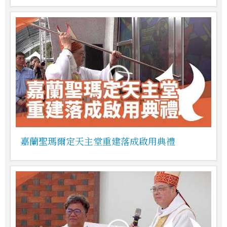
嘉蘭聖瑪爾定天主堂重建落成啟用典禮