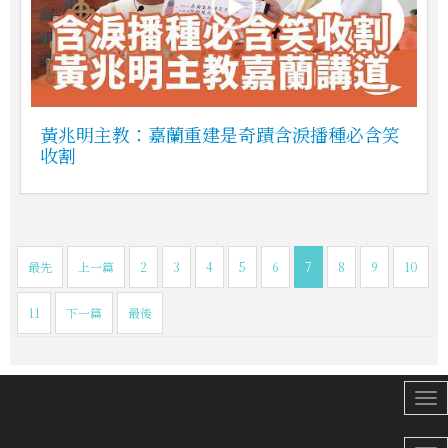
黃兆明主教：嘉蘭重建是奇蹟含淚播種必含笑
收割
最先
上一篇
2
3
4
5
6
7
8
9
10
11
下一篇
最後