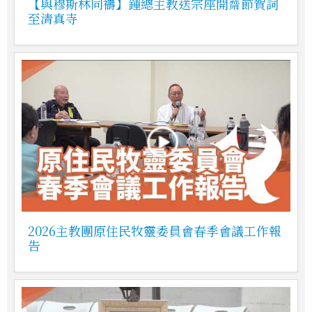
【與穆斯林同禱】鍾總主教送宗座開齋節賀詞
至清真寺
2026主教團原住民牧靈委員會春季會議工作報
告