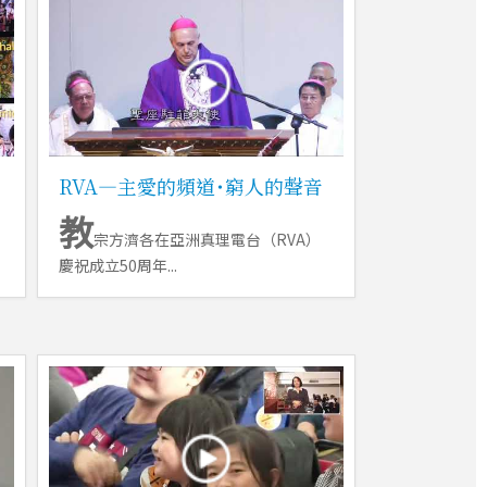
RVA―主愛的頻道˙窮人的聲音
教
宗方濟各在亞洲真理電台（RVA）
慶祝成立50周年...