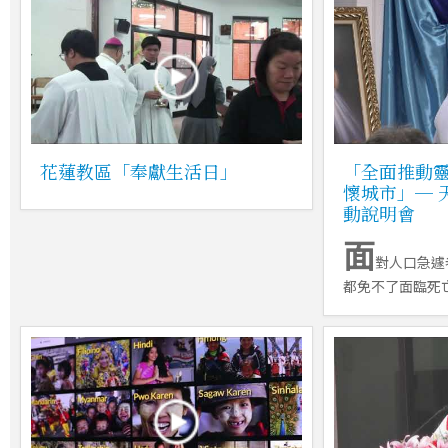
花蓮教區「奉獻生活日」
「全面推動靈
懷城市」─ 
動說明會
面
對人口急遽
都免不了面臨死亡的