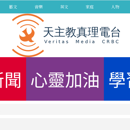
藝文
音樂
英文
家庭
人物
新聞
心靈加油
學