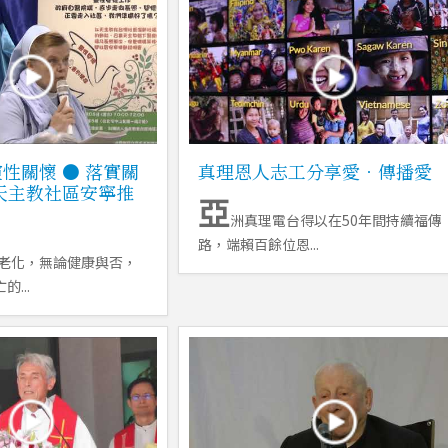
性關懷 ● 落實關
真理恩人志工分享愛．傳播愛
天主教社區安寧推
亞
洲真理電台得以在50年間持續福傳
路，端賴百餘位恩...
老化，無論健康與否，
...