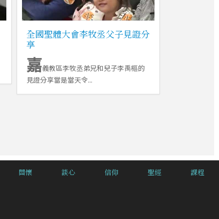
全國聖體大會李牧丞父子見證分
享
嘉
義教區李牧丞弟兄和兒子李禹樞的
見證分享當是當天令...
關懷
談心
信仰
聖經
課程