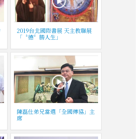
的
2019台北國際書展 天主教聯展
「〝德〞勝人生」
徒
陳磊仕弟兄當選「全國傳協」主
席