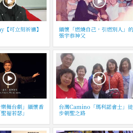
 Pray【可立刻祈禱】
緬懷「燃燒自己，引燃別人」
張宇恭神父
音樂舞台劇」緬懷香
台灣Camino「瑪利諾會士」
「聖福若瑟」
步朝聖之路