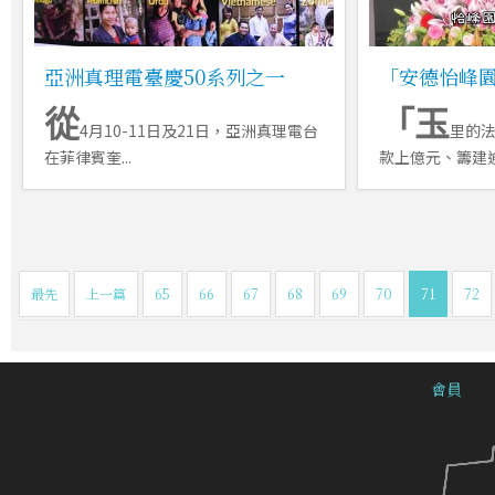
亞洲真理電臺慶50系列之一
「安德怡峰
從
「玉
4月10-11日及21日，亞洲真理電台
里的
在菲律賓奎...
款上億元、籌建逾1
最先
上一篇
65
66
67
68
69
70
71
72
會員