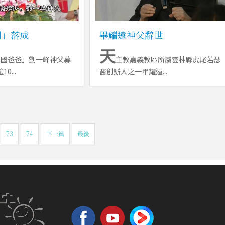
園」落成
畢耀遠神父辭世
天
法國爸爸」劉一峰神父募
主教嘉義教區所屬雲林縣虎尾若瑟
0...
醫創辦人之一畢耀遠...
73
74
下一篇
最後