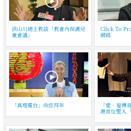
洪山川總主教談「教會內保護兒
Click To
童會議」
網路
「真理電台」向您拜年
「愛‧福傳
港首位聖人