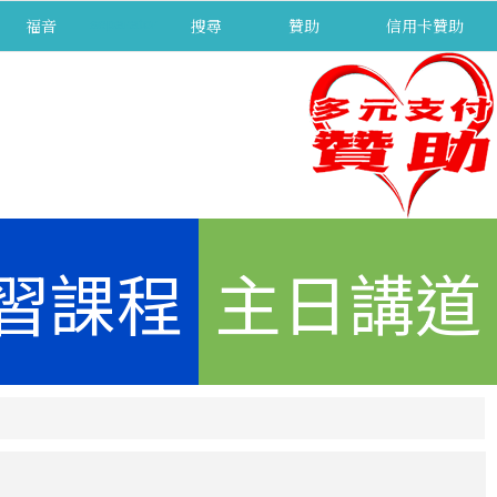
福音
separator
搜尋
贊助
信用卡贊助
習課程
主日講道