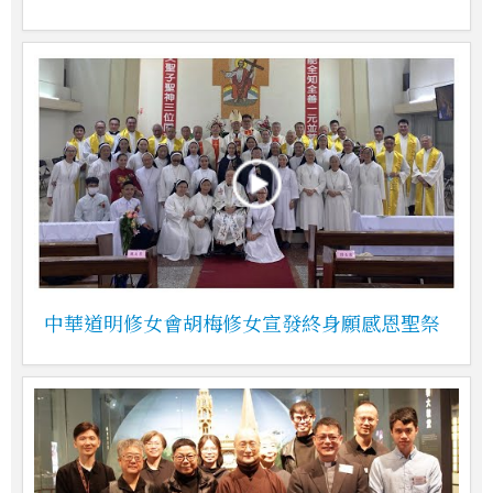
中華道明修女會胡梅修女宣發終身願感恩聖祭