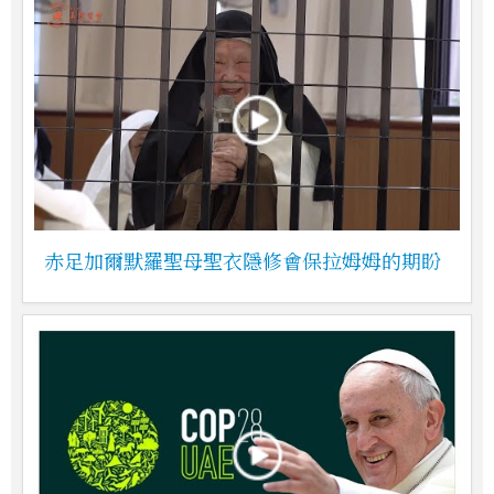
赤足加爾默羅聖母聖衣隱修會保拉姆姆的期盼