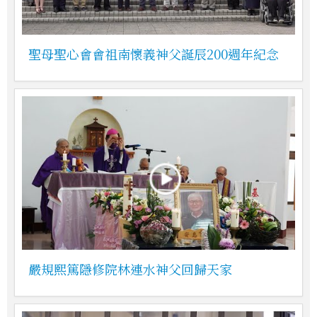
聖母聖心會會祖南懷義神父誕辰200週年紀念
嚴規熙篤隱修院林連水神父回歸天家