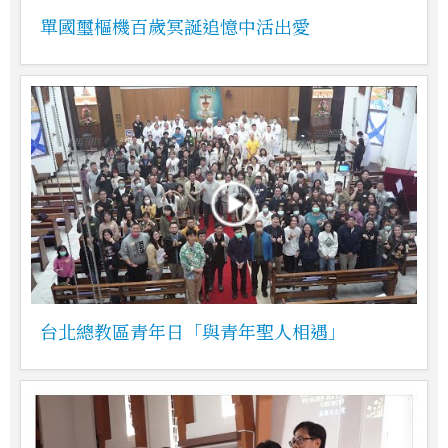
單國璽樞機百歲冥誕追憶中活出愛
台北總教區青年日「與青年聖人相遇」