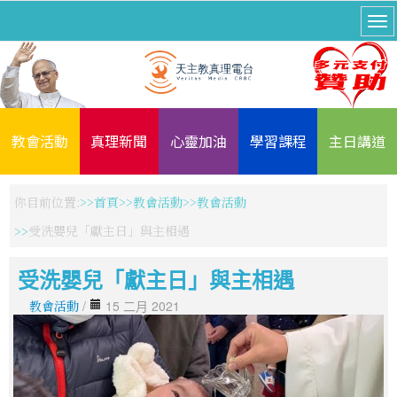
教會活動
真理新聞
心靈加油
學習課程
主日講道
你目前位置:
首頁
教會活動
教會活動
受洗嬰兒「獻主日」與主相遇
受洗嬰兒「獻主日」與主相遇
教會活動
/
15 二月 2021