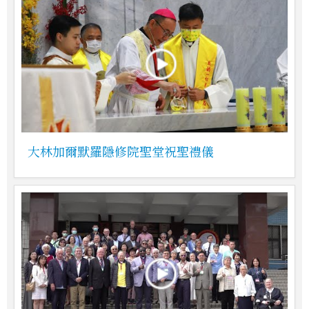
大林加爾默羅隱修院聖堂祝聖禮儀