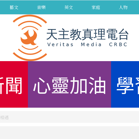
藝文
音樂
英文
家庭
人物
新聞
心靈加油
學
相遇