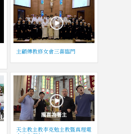
主顧傳教修女會三喜臨門
和
天主教主教李克勉主教暨真理電