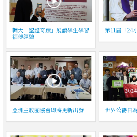
輔大「聖體奇蹟」展讓學生學習
第11屆「2
福傳經驗
亞洲主教團協會即將更新出發
世界公禱日