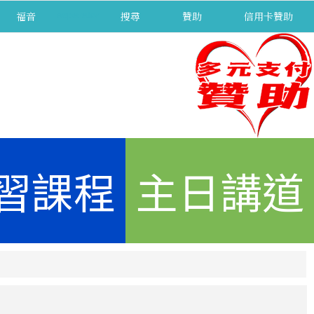
福音
separator
搜尋
贊助
信用卡贊助
習課程
主日講道