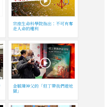
宗座生命科學院指出：不可有奪
走人命的權利
的
金毓瑋神父的「但丁帶我們遊地
獄」