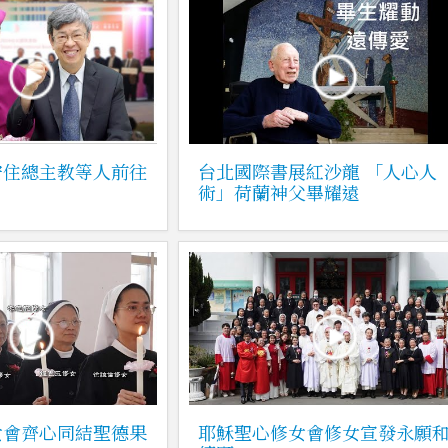
安住總主教等人前往
台北國際書展紅沙龍 「人心人
術」荷蘭神父畢耀遠
女會齊心同結聖德果
耶穌聖心修女會修女宣發永願