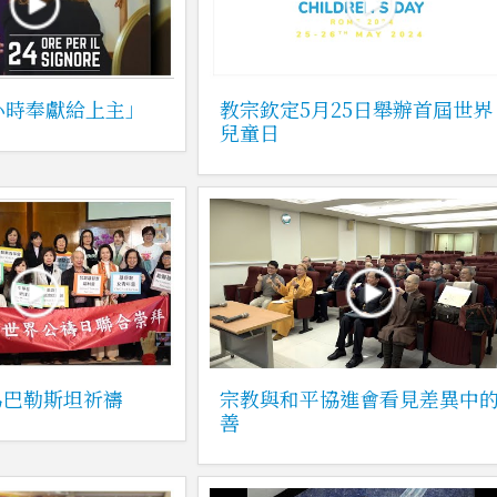
4小時奉獻給上主」
教宗欽定5月25日舉辦首屆世界
兒童日
為巴勒斯坦祈禱
宗教與和平協進會看見差異中
善