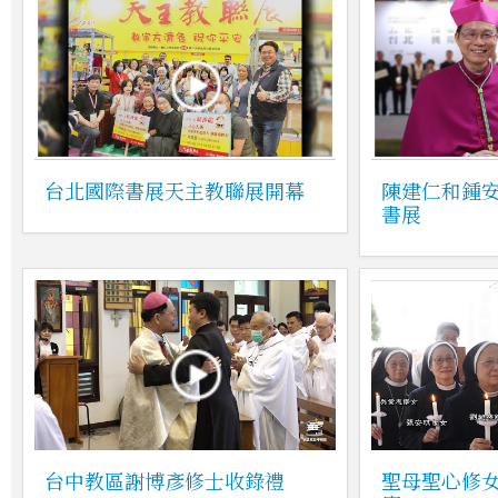
台北國際書展天主教聯展開幕
陳建仁和鍾
書展
台中教區謝博彥修士收錄禮
聖母聖心修