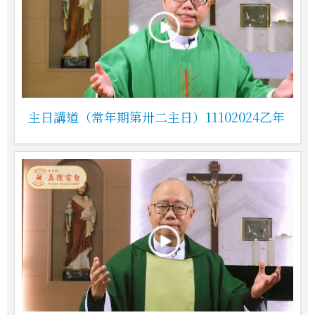
主日講道（常年期第卅二主日）11102024乙年