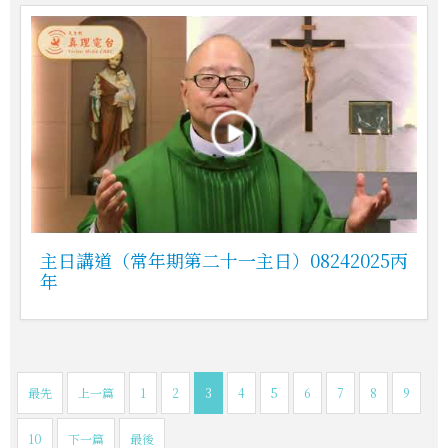
主日講道（常年期第二十一主日）08242025丙
年
最先
上一篇
1
2
3
4
5
6
7
8
9
10
下一篇
最後