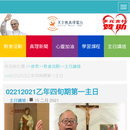
教會活動
真理新聞
心靈加油
學習課程
主日講道
你目前位置:
首頁
教會活動
主日講道
02212021乙年四旬期第一主日
02212021乙年四旬期第一主日
主日講道
/
15 二月 2021