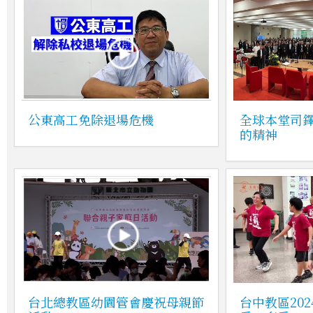
公東高工免除退場危機
全球本堂司
的精神
台北總教區幼園管會慶祝母親節
台中教區20