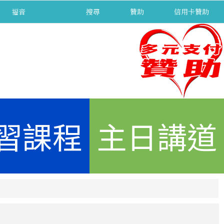
福音
separator
搜尋
贊助
信用卡贊助
習課程
主日講道