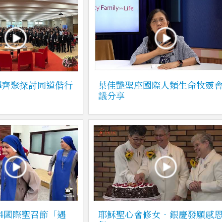
鐸齊聚探討同道偕行
葉佳艷聖座國際人類生命牧靈
議分享
24國際聖召節「遇
耶穌聖心會修女．銀慶發願感