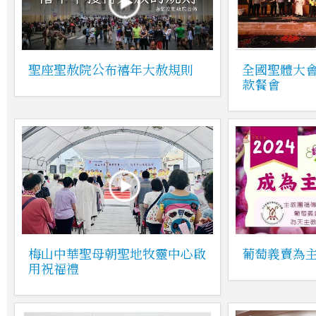
聖座聖赦院公布禧年大赦規則
全國聖體大
款餐會
梅山中華聖母朝聖地牧靈中心啟
葡萄義賣為
用祝福禮