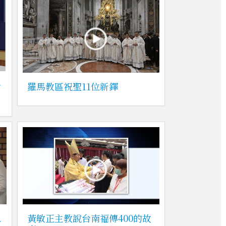
會
羅馬教區祝聖11位新鐸
恩
黃敏正主教說台南福傳400的故