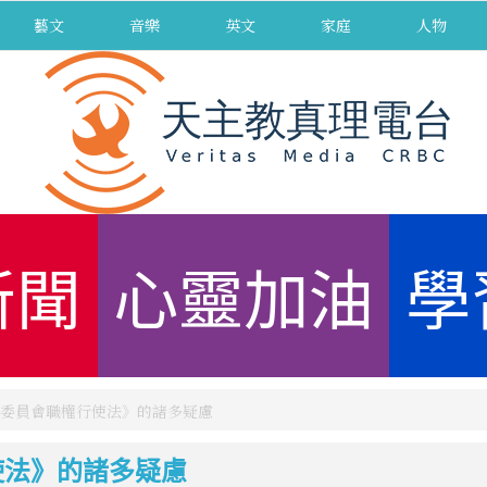
藝文
音樂
英文
家庭
人物
新聞
心靈加油
學
委員會職權行使法》的諸多疑慮
使法》的諸多疑慮