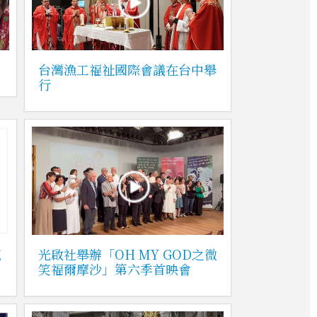
台灣漁工福祉國際會議在台中舉
行
克
光啟社舉辦「OH MY GOD之微
笑福爾摩沙」第六季首映會