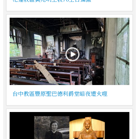
台中教區豐原聖巴德利爵堂暗夜遭火噬