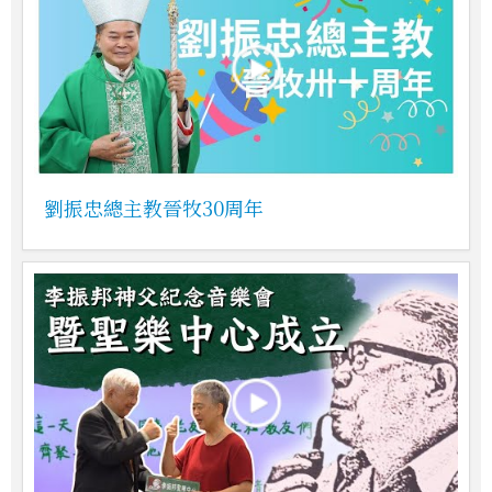
劉振忠總主教晉牧30周年