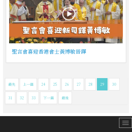
聖言會喜迎香港會士黃博敏晉鐸
最先
上一篇
24
25
26
27
28
29
30
31
32
33
下一篇
最後