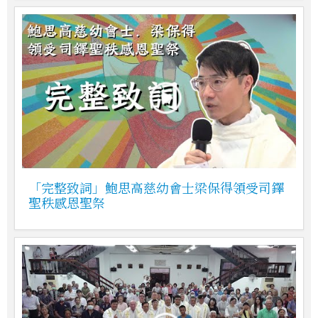
「完整致詞」鮑思高慈幼會士梁保得領受司鐸
聖秩感恩聖祭