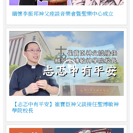
緬懷李振邦神父座談音樂會暨聖樂中心成立
【忐忑中有平安】崔寶臣神父談接任聖博敏神
學院校長