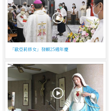
「歐亞莉修女」發願25週年慶