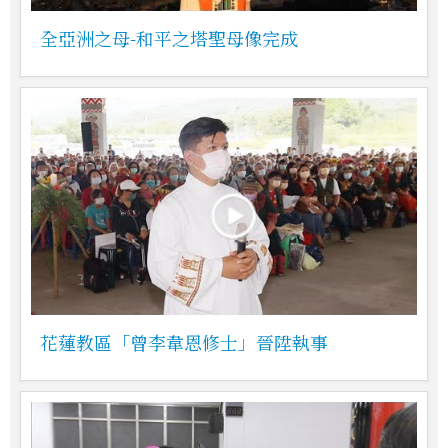
全亞洲之母-和平之塔聖母像完成
花蓮教區「曾李韋恩修士」晉陞執事