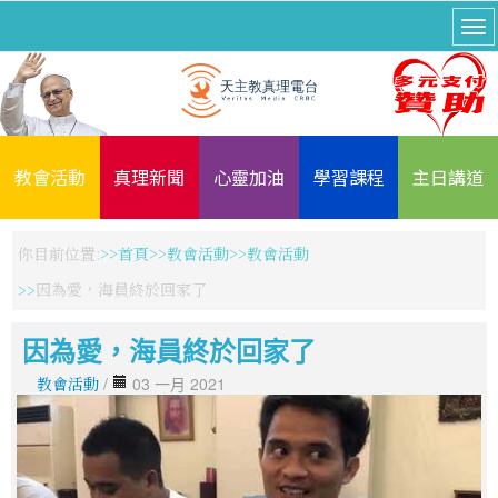
教會活動
真理新聞
心靈加油
學習課程
主日講道
你目前位置:
首頁
教會活動
教會活動
因為愛，海員終於回家了
因為愛，海員終於回家了
教會活動
/
03 一月 2021