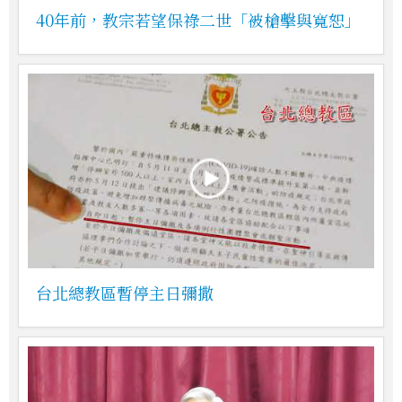
40年前，教宗若望保祿二世「被槍擊與寬恕」
台北總教區暫停主日彌撒