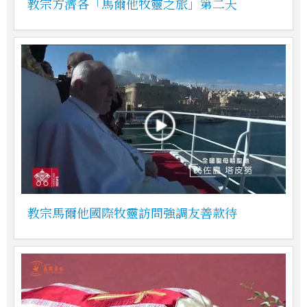
教宗方濟各「馬爾他牧靈之旅」第二天
教宗馬爾他國際牧靈訪問強調友善款待