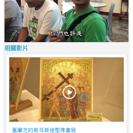
相關影片
董蘭芝的哥耳哥達聖像畫展