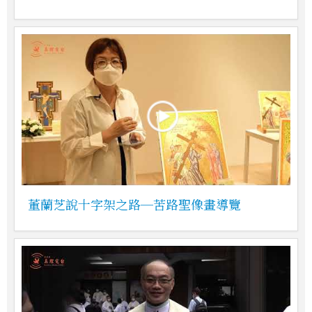
董蘭芝說十字架之路─苦路聖像畫導覽