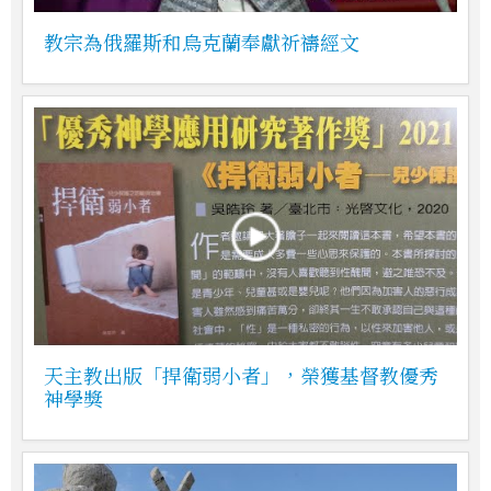
教宗為俄羅斯和烏克蘭奉獻祈禱經文
天主教出版「捍衛弱小者」，榮獲基督教優秀
神學獎