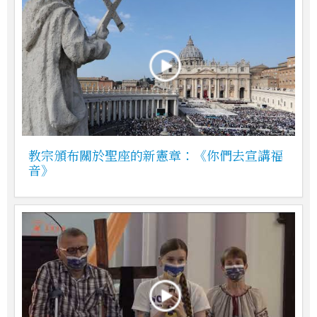
教宗頒布關於聖座的新憲章：《你們去宣講福
音》