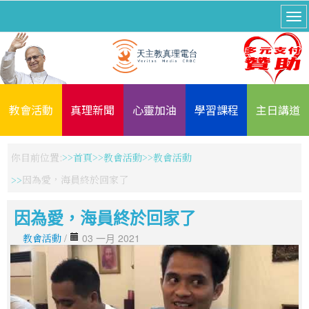
教會活動
真理新聞
心靈加油
學習課程
主日講道
你目前位置:
首頁
教會活動
教會活動
因為愛，海員終於回家了
因為愛，海員終於回家了
教會活動
/
03 一月 2021