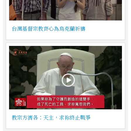
台灣基督宗教齊心為烏克蘭祈禱
教宗方濟各：天主，求祢終止戰爭