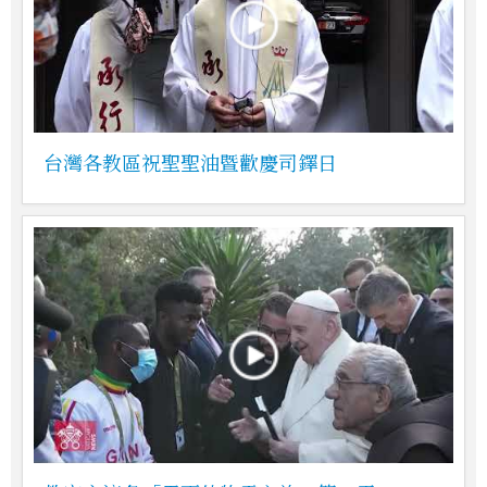
台灣各教區祝聖聖油暨歡慶司鐸日