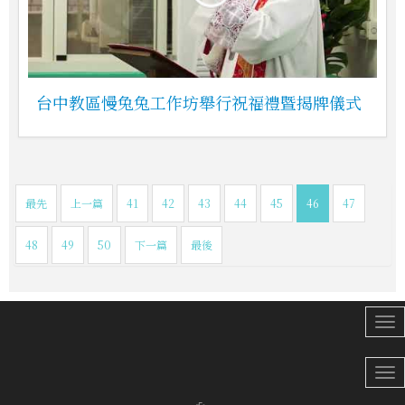
台中教區慢兔兔工作坊舉行祝福禮暨揭牌儀式
最先
上一篇
41
42
43
44
45
46
47
48
49
50
下一篇
最後