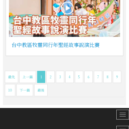
台中教區牧靈同行年聖經故事說演比賽
最先
上一篇
1
2
3
4
5
6
7
8
9
10
下一篇
最後