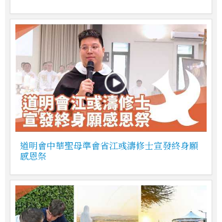
道明會中華聖母準會省江彧濤修士宣發終身願
感恩祭