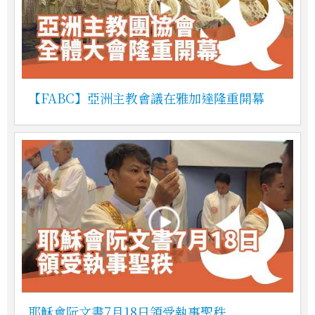
【FABC】亞洲主教會議在雅加達隆重開幕
耶穌會阮文書7月18日領受執事聖秩