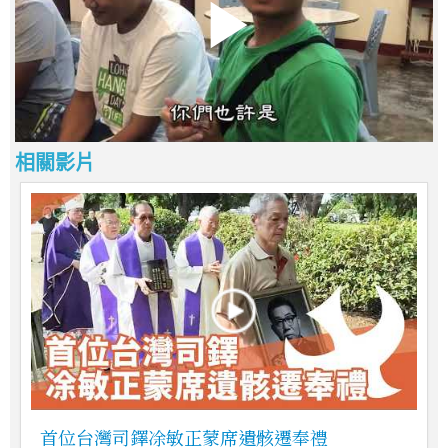
相關影片
首位台灣司鐸凃敏正蒙席遺骸遷奉禮