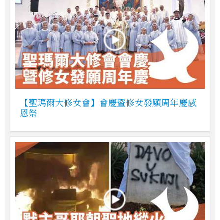
【聖瑪爾大修女會】會慶暨修女發願周年慶感
恩祭