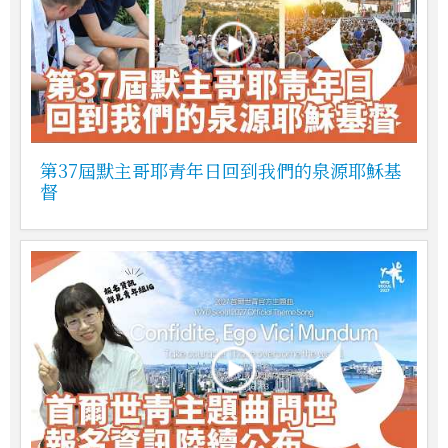
第37屆默主哥耶青年日回到我們的泉源耶穌基
督