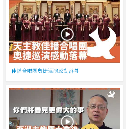
佳播合唱團奧捷巡演感動落幕