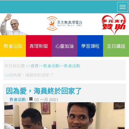
教會活動
真理新聞
心靈加油
學習課程
主日講道
你目前位置:
首頁
教會活動
教會活動
因為愛，海員終於回家了
因為愛，海員終於回家了
教會活動
/
03 一月 2021