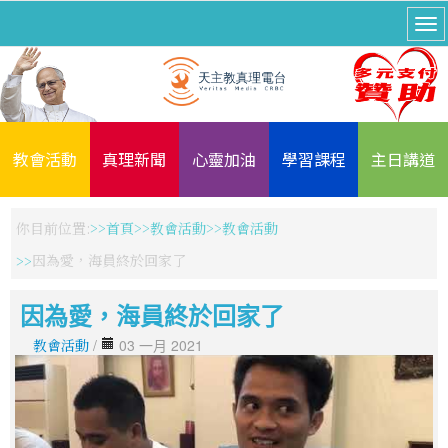
教會活動
真理新聞
心靈加油
學習課程
主日講道
你目前位置:
首頁
教會活動
教會活動
因為愛，海員終於回家了
因為愛，海員終於回家了
教會活動
/
03 一月 2021