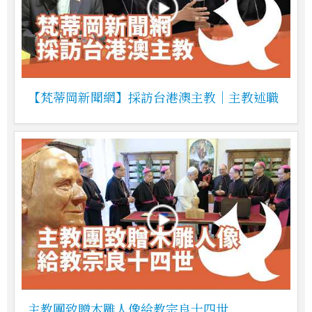
【梵蒂岡新聞網】採訪台港澳主教｜主教述職
主教團致贈木雕人像給教宗良十四世