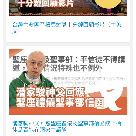
台灣主教團至羅馬述職十分鐘回顧影片（中英
文）
潘家駿神父回應聖座禮儀及聖事部信函談平信
徒是否能在彌撒中講道