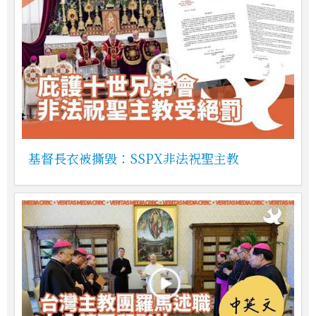
基督長衣被撕毀：SSPX非法祝聖主教