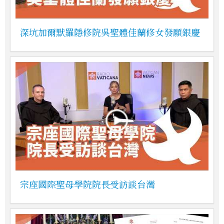
深坑加爾默羅隱修院吳聖體佳蘭修女發願銀慶
宗座國際聖母學院院長受訪談台灣