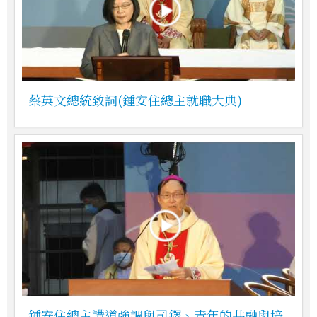
蔡英文總統致詞(鍾安住總主就職大典)
鍾安住總主講道強調與司鐸、青年的共融與培