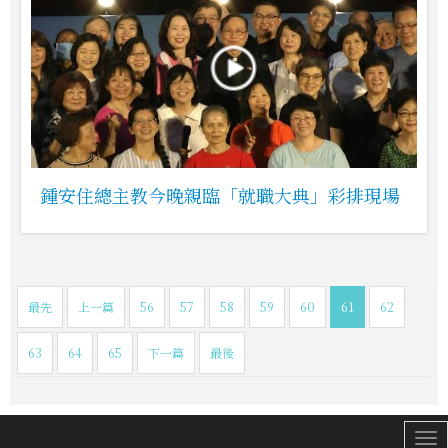
鍾安住總主教今晚親臨「就職大典」彩排現場
最先
上一篇
56
57
58
59
60
61
62
63
64
65
下一篇
最後