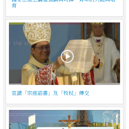
育
宣讀「宗座詔書」及「牧杖」傳交