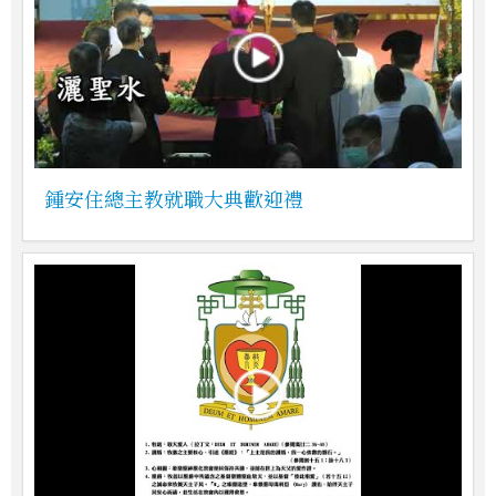
鍾安住總主教就職大典歡迎禮