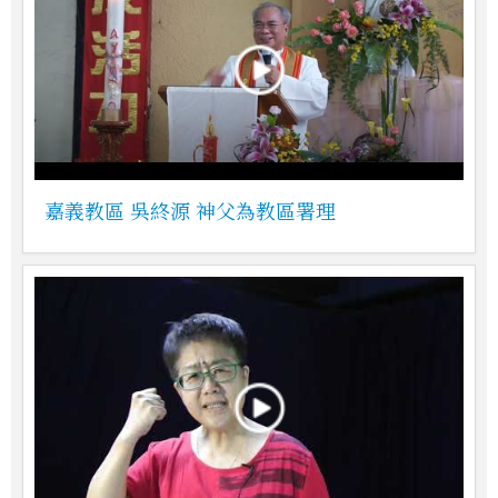
嘉義教區 吳終源 神父為教區署理