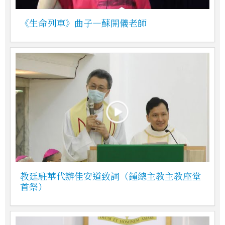
《生命列車》曲子—蘇開儀老師
教廷駐華代辦佳安道致詞（鍾總主教主教座堂
首祭）