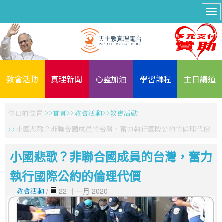
教會活動
真理新聞
心靈加油
學習課程
主日講道
你目前位置:
首頁
教會活動
教會活動
小國悲歌？非聯合國成員的台灣，奮力執行國際公約的倫理代價
小國悲歌？非聯合國成員的台灣，奮力
執行國際公約的倫理代價
教會活動
/
22 十一月 2020