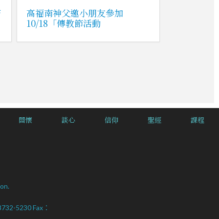
若
高福南神父邀小朋友參加
10/18「傳教節活動
關懷
談心
信仰
聖經
課程
on.
2-8732-5230 Fax：