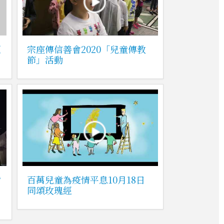
題
宗座傳信善會2020「兒童傳教
節」活動
背
百萬兒童為疫情平息10月18日
同頌玫瑰經