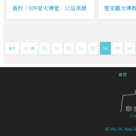
善牧「109星火傳愛」公益桌曆
聖家獻女傳教
最先
上一篇
53
54
55
56
57
58
59
60
會員
Co
4F, No.39, Anju