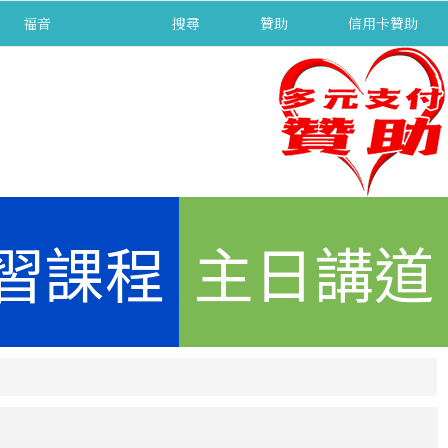
福音
separator
搜尋
贊助
信用卡贊助
習課程
主日講道