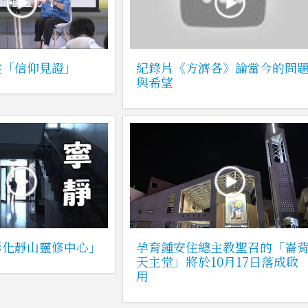
雯「信仰見證」
紀錄片《方濟各》論當今的問
與希望
彰化靜山靈修中心」
孕育鍾安住總主教聖召的「崙
天主堂」將於10月17日落成啟
用