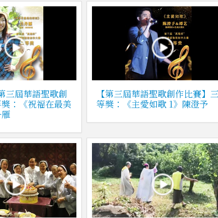
33 【第三屆華語聖歌創
【第三屆華語聖歌創作比賽】
等獎：《祝福在最美
等獎：《主愛如歌 1》陳澄予
丹雁