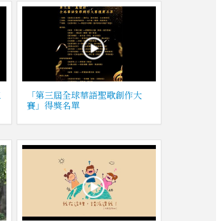
三
「第三屆全球華語聖歌創作大
賽」得獎名單