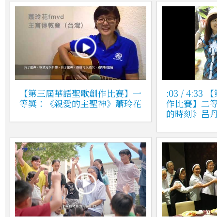
【第三屆華語聖歌創作比賽】一
:03 / 4:
等獎：《親愛的主聖神》蕭玲花
作比賽】二
的時刻》吕