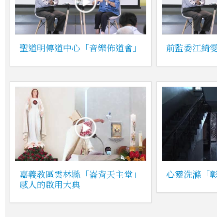
聖道明傳道中心「音樂佈道會」
前監委江綺
嘉義教區雲林縣「崙背天主堂」
心靈洗滌「
感人的啟用大典