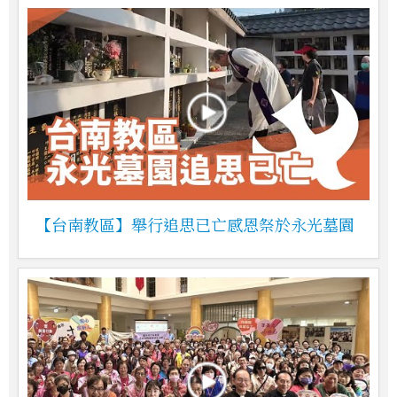
【台南教區】舉行追思已亡感恩祭於永光墓園