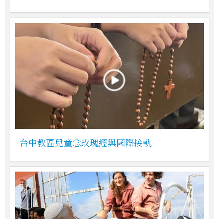
台中教區兒童念玫瑰經與國際接軌