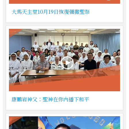
大馬天主堂10月19日恢復彌撒聖祭
康鵬岩神父：聖神在你內播下和平