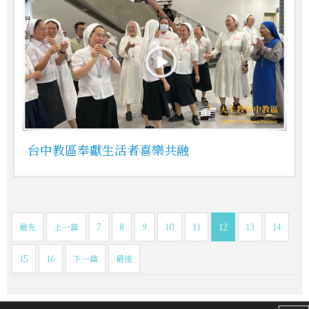
台中教區奉獻生活者喜樂共融
最先
上一篇
7
8
9
10
11
12
13
14
15
16
下一篇
最後