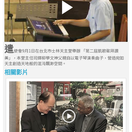
遣
使會9月1日在台北市士林天主堂舉辦 「第二屆凱歌敬拜讚
美」，本堂主任司鐸柳學文神父親自以電子琴演奏曲子，營造宛如
天主創造天地般的混沌飄渺空間。
相關影片