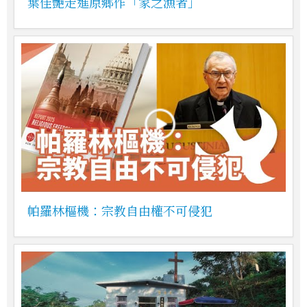
葉佳艷走進原鄉作「家之漁者」
帕羅林樞機：宗教自由權不可侵犯