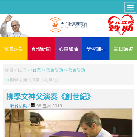
教會活動
真理新聞
心靈加油
學習課程
主日講道
你目前位置:
首頁
教會活動
教會活動
柳學文神父演奏《創世紀》
柳學文神父演奏《創世紀》
教會活動
/
08 五月 2019