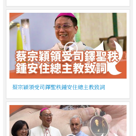
蔡宗穎領受司鐸聖秩鍾安住總主教致詞