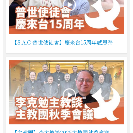
【S.A.C 普世使徒會】慶來台15周年感恩祭
【主教團】李主教談2025主教團秋季會議