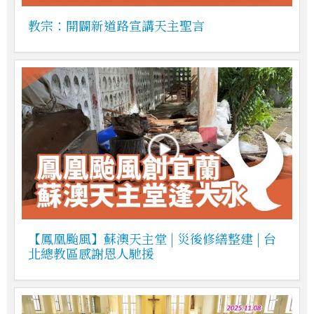
教宗：開闢新道路宣講天主聖言
【鳳凰颱風】蘇澳天主堂 | 災後修繕整建 | 台
北總教區感謝恩人馳援