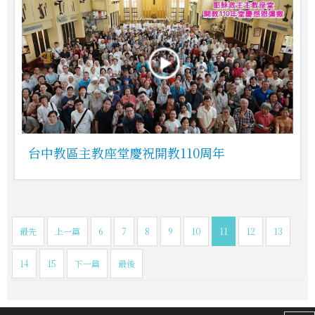
台中教區主教座堂慶祝開教110周年
最先
上一篇
6
7
8
9
10
11
12
13
14
15
下一篇
最後