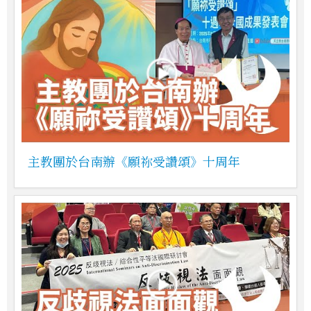
主教團於台南辦《願祢受讚頌》十周年