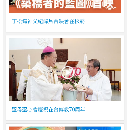
丁松筠神父紀錄片首映會在松菸
聖母聖心會慶祝在台傳教70周年