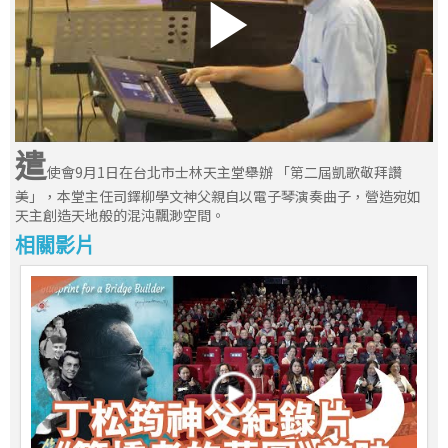
遣
使會9月1日在台北市士林天主堂舉辦 「第二屆凱歌敬拜讚
美」，本堂主任司鐸柳學文神父親自以電子琴演奏曲子，營造宛如
天主創造天地般的混沌飄渺空間。
相關影片