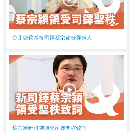
台北總教區新司鐸蔡宗穎晉鐸感人
蔡宗穎新司鐸領受司鐸聖秩致詞