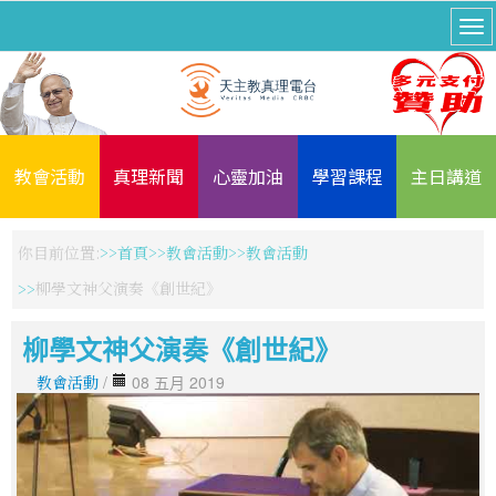
教會活動
真理新聞
心靈加油
學習課程
主日講道
你目前位置:
首頁
教會活動
教會活動
柳學文神父演奏《創世紀》
柳學文神父演奏《創世紀》
教會活動
/
08 五月 2019