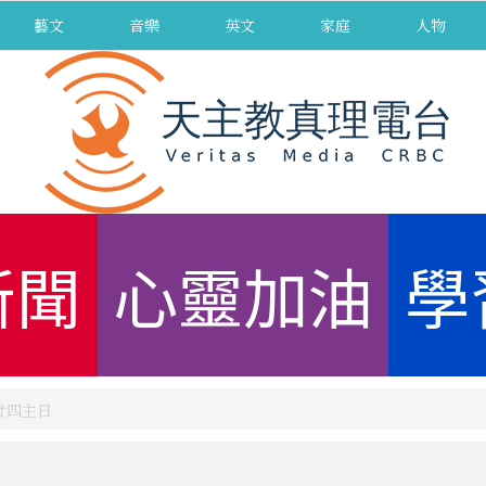
藝文
音樂
英文
家庭
人物
新聞
心靈加油
學
第廿四主日