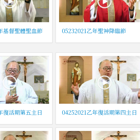
1乙年基督聖體聖血節
05232021乙年聖神降臨節
1乙年復活期第五主日
04252021乙年復活期第四主日