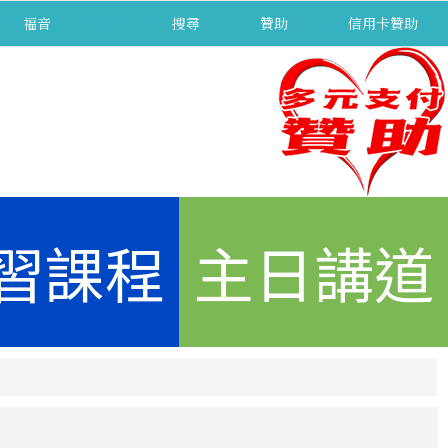
福音
separator
搜尋
贊助
信用卡贊助
習課程
主日講道