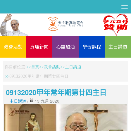
教會活動
真理新聞
心靈加油
學習課程
主日講道
你目前位置:
首頁
教會活動
主日講道
09132020甲年常年期第廿四主日
09132020甲年常年期第廿四主日
主日講道
/
13 九月 2020