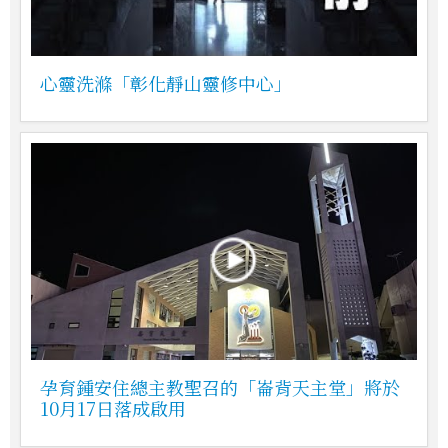
心靈洗滌「彰化靜山靈修中心」
孕育鍾安住總主教聖召的「崙背天主堂」將於
10月17日落成啟用