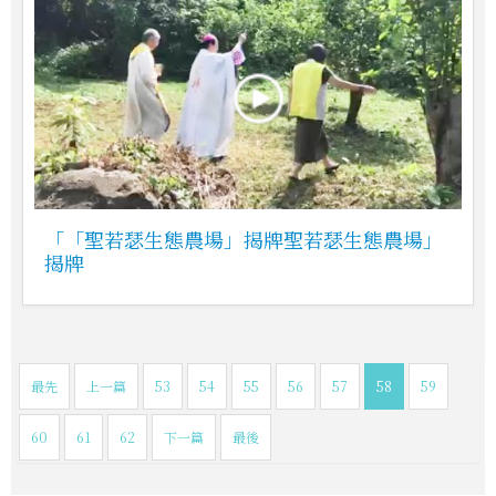
「「聖若瑟生態農場」揭牌聖若瑟生態農場」
揭牌
最先
上一篇
53
54
55
56
57
58
59
60
61
62
下一篇
最後