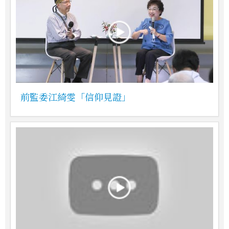
前監委江綺雯「信仰見證」