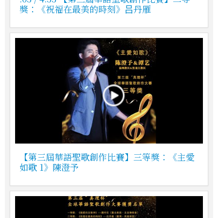
獎：《祝福在最美的時刻》吕丹雁
【第三屆華語聖歌創作比賽】三等獎：《主愛
如歌 1》陳澄予