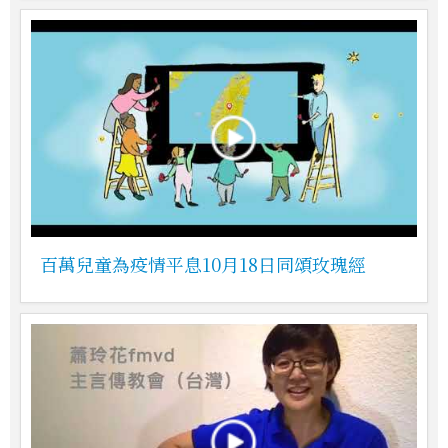
百萬兒童為疫情平息10月18日同頌玫瑰經