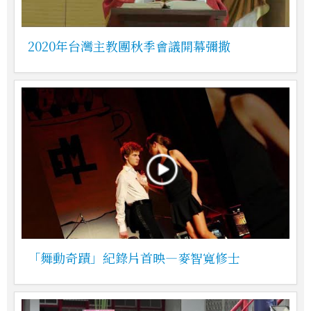
2020年台灣主教團秋季會議開幕彌撒
「舞動奇蹟」紀錄片首映—麥智寬修士