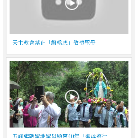
天主教會禁止「鑽轎底」敬禮聖母
五峰旗朝聖地聖母顯靈40年「聖母遊行」