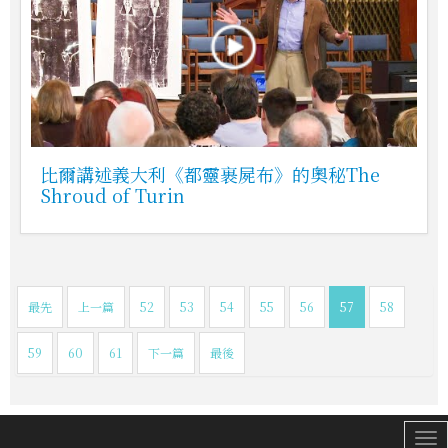
比爾講述義大利《都靈裹屍布》的奧秘The
Shroud of Turin
最先
上一篇
52
53
54
55
56
57
58
59
60
61
下一篇
最後