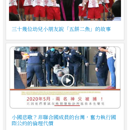
三十幾位幼兒小朋友說「五餅二魚」的故事
小國悲歌？非聯合國成員的台灣，奮力執行國
際公約的倫理代價