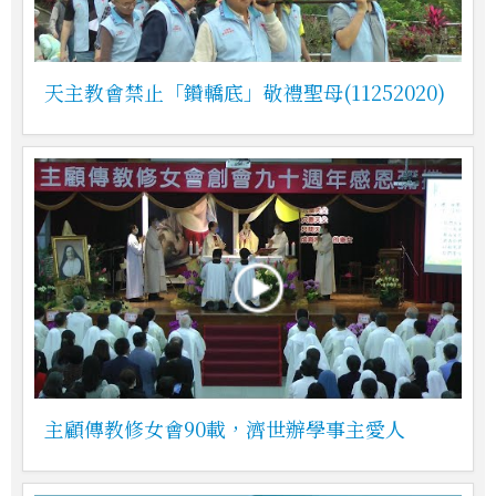
天主教會禁止「鑽轎底」敬禮聖母(11252020)
主顧傳教修女會90載，濟世辦學事主愛人