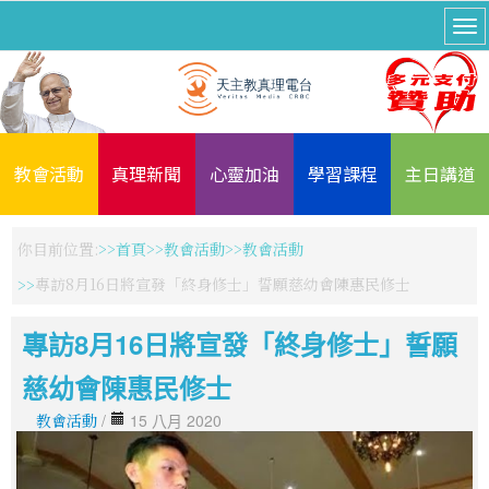
教會活動
真理新聞
心靈加油
學習課程
主日講道
你目前位置:
首頁
教會活動
教會活動
專訪8月16日將宣發「終身修士」誓願慈幼會陳惠民修士
專訪8月16日將宣發「終身修士」誓願
慈幼會陳惠民修士
教會活動
/
15 八月 2020