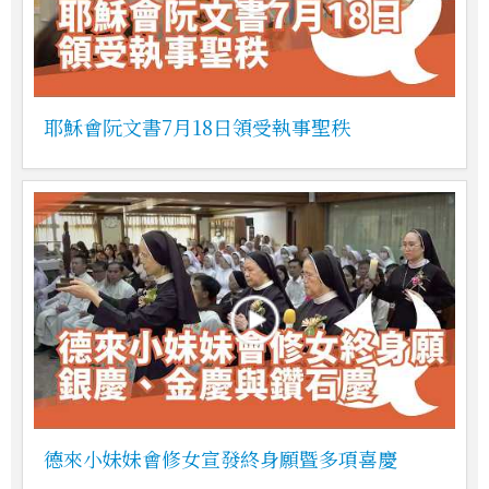
耶穌會阮文書7月18日領受執事聖秩
德來小妹妹會修女宣發終身願暨多項喜慶