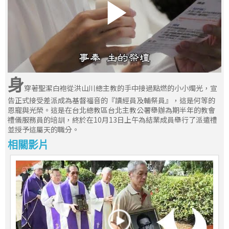
身
穿著聖潔白袍從洪山川總主教的手中接過點燃的小小燭光，宣
告正式接受差派成為基督福音的『讀經員及輔祭員』，這是何等的
恩寵與光榮。這是在台北總教區台北主教公署舉辦為期半年的教會
禮儀服務員的培訓，終於在10月13日上午為結業成員舉行了派遣禮
並授予這屬天的職分。
相關影片