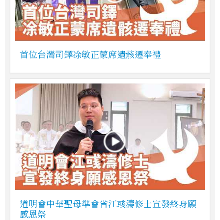
首位台灣司鐸凃敏正蒙席遺骸遷奉禮
道明會中華聖母準會省江彧濤修士宣發終身願
感恩祭