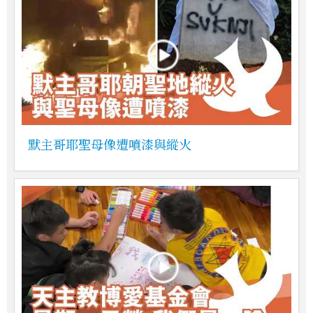
默主哥耶聖母像遭噴漆與縱火