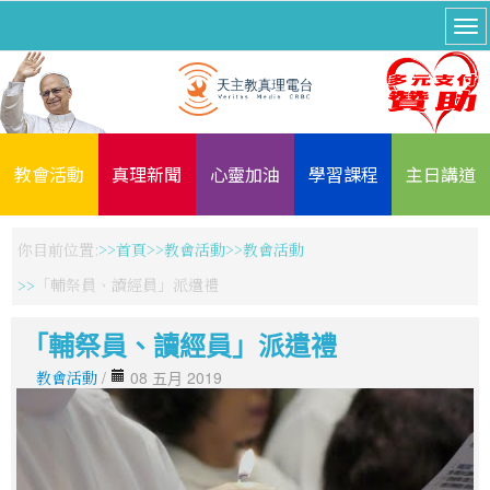
教會活動
真理新聞
心靈加油
學習課程
主日講道
你目前位置:
首頁
教會活動
教會活動
「輔祭員、讀經員」派遣禮
「輔祭員、讀經員」派遣禮
教會活動
/
08 五月 2019