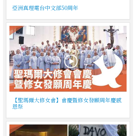
亞洲真理電台中文部50周年
【聖瑪爾大修女會】會慶暨修女發願周年慶感
恩祭