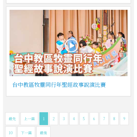
台中教區牧靈同行年聖經故事說演比賽
最先
上一篇
1
2
3
4
5
6
7
8
9
10
下一篇
最後