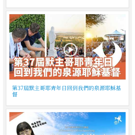
第37屆默主哥耶青年日回到我們的泉源耶穌基
督