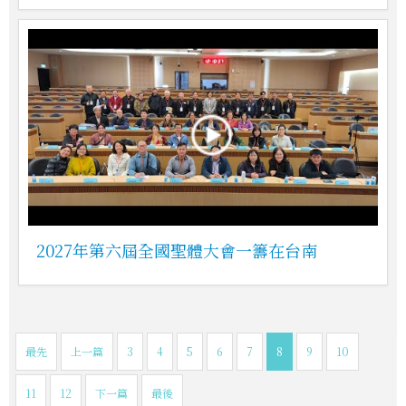
2027年第六屆全國聖體大會一籌在台南
最先
上一篇
3
4
5
6
7
8
9
10
11
12
下一篇
最後