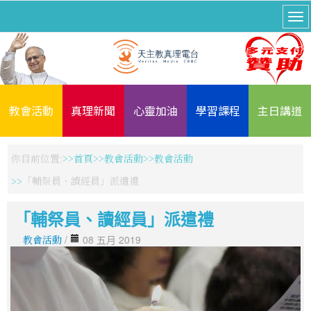
教會活動
真理新聞
心靈加油
學習課程
主日講道
你目前位置:
首頁
教會活動
教會活動
「輔祭員、讀經員」派遣禮
「輔祭員、讀經員」派遣禮
教會活動
/
08 五月 2019