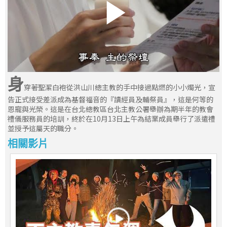
身
穿著聖潔白袍從洪山川總主教的手中接過點燃的小小燭光，宣
告正式接受差派成為基督福音的『讀經員及輔祭員』，這是何等的
恩寵與光榮。這是在台北總教區台北主教公署舉辦為期半年的教會
禮儀服務員的培訓，終於在10月13日上午為結業成員舉行了派遣禮
並授予這屬天的職分。
相關影片