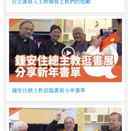
台北書展天主教聯展主教們的勉勵
鍾安住總主教蒞臨書展分享書單