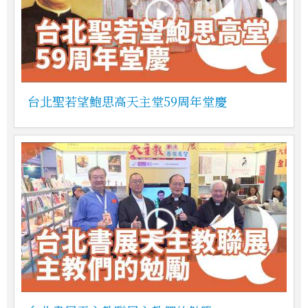
台北聖若望鮑思高天主堂59周年堂慶