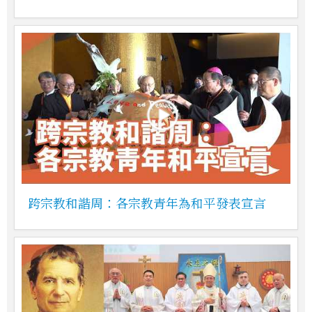
跨宗教和諧周：各宗教青年為和平發表宣言