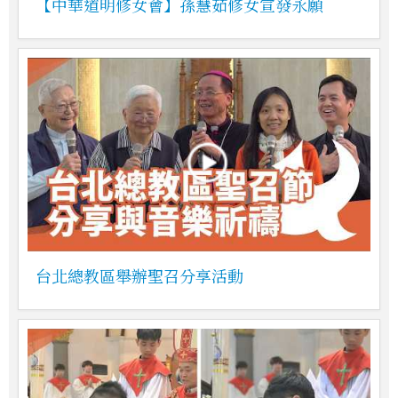
【中華道明修女會】孫慧茹修女宣發永願
台北總教區舉辦聖召分享活動