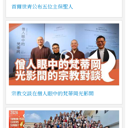
首爾世青公布五位主保聖人
宗教交談在僧人眼中的梵蒂岡光影間