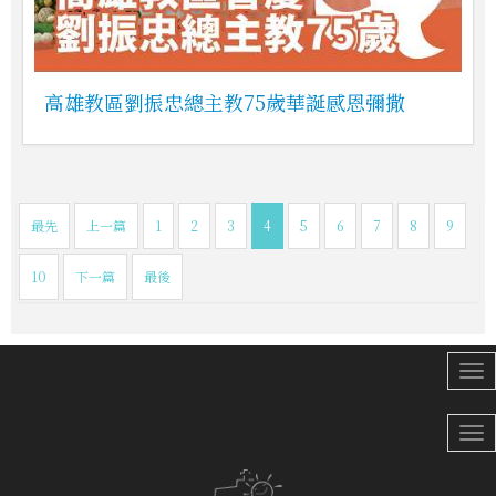
高雄教區劉振忠總主教75歲華誕感恩彌撒
最先
上一篇
1
2
3
4
5
6
7
8
9
10
下一篇
最後