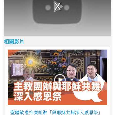
相關影片
聖體敬禮推廣組辦「與耶穌共舞深入感恩祭」