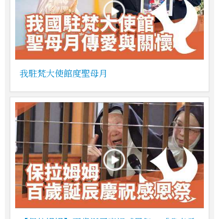
我駐梵大使館度聖母月