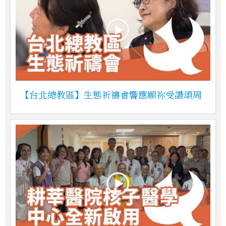
【台北總教區】生態祈禱會響應願祢受讚頌周