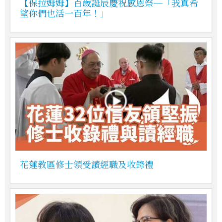
【保拉姆姆】百歲誕辰慶祝感恩祭─「我真希
望你們也活一百年！」
花蓮教區修士領受讀經職及收錄禮