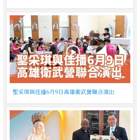
聖采琪與佳播6月9日高雄衛武營聯合演出