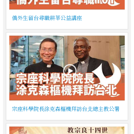
僑外生留台尋職耕莘公益講座
宗座科學院長涂克森樞機拜訪台北總主教公署